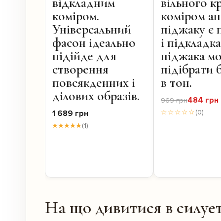
відкладним
вільного к
коміром.
коміром ап
Універсальний
піджаку є 
фасон ідеально
і підкладк
підійде для
піджака м
створення
підібрати 
повсякденних і
в тон.
ділових образів.
484 грн
969 грн
☆☆☆☆☆
(0)
1 689 грн
★★★★★
(1)
На що дивитися в силует