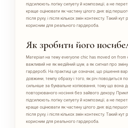
підсилюють логіку силуету й композиції, а не пере
краще оцінювати як частину цілого дня: від першог
після руху, і після кількох змін контексту. Такий к
корисним для реального гардероба.
Як зробити його носибе
Матеріал на тему everyone chic has moved on from d
важливий не як медійний шум, а як сигнал про змін
гардеробі. На практиці це означає, що рішення ва
довжини, темпу образу і того, як річ поводиться по
сильніше за буквальне копіювання, тому що вона д
повторюваного носіння без зайвого декору. Прикла
підсилюють логіку силуету й композиції, а не пере
краще оцінювати як частину цілого дня: від першог
після руху, і після кількох змін контексту. Такий к
корисним для реального гардероба.