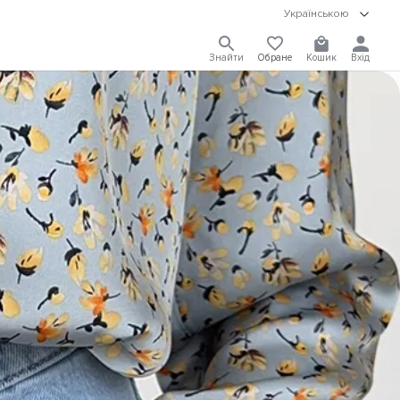
Українською
Знайти
Обране
Кошик
Вхід