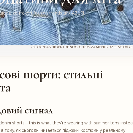
ацює в контексті fashion trends для AZURI.
ові шорти: стильні
та
довий сигнал
enim shorts—this is what they're wearing with summer tops inste
у в тому, як сьогодні читається піджаки, костюми у реальному