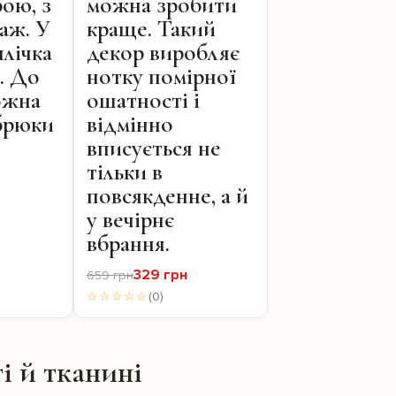
рою, з
можна зробити
аж. У
краще. Такий
плічка
декор виробляє
а. До
нотку помірної
ожна
ошатності і
брюки
відмінно
вписується не
тільки в
повсякденне, а й
у вечірнє
вбрання.
329 грн
659 грн
☆☆☆☆☆
(0)
і й тканині