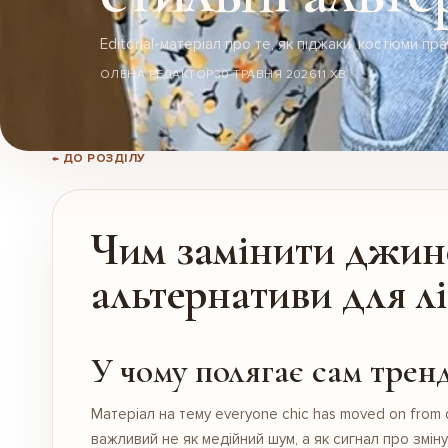
Editorial-матеріал про те, як піджаки, костюми пр
ОЛЕНА РЕДАКТОР
30 ТРАВНЯ 2026
11 ХВ
← ДО РОЗДІЛУ
Чим замінити джинс
альтернативи для лі
У чому полягає сам трен
Матеріал на тему everyone chic has moved on from d
важливий не як медійний шум, а як сигнал про змін