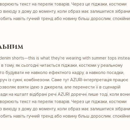
творюють текст на перелік товарів. Через це піджаки, костюми
о виходу з дому до моменту, коли образ має залишитися зібрани
ут робить навіть гучний тренд або новину більш дорослим, спокійни
льним
enim shorts—this is what they're wearing with summer tops inste
у в тому, як сьогодні читається піджаки, костюми у реальному
рто будувати не навколо ефектного кадру, а навколо посадки,
руч із сукні, комбінезони. Саме тут AZURI-інтерпретація працює
озволяє взяти ідею з джерела, але перенести її в сценарій
ди на кшталт відібрані речі AZURI доречні лише тоді, коли вони
творюють текст на перелік товарів. Через це піджаки, костюми
о виходу з дому до моменту, коли образ має залишитися зібрани
ут робить навіть гучний тренд або новину більш дорослим, спокійни