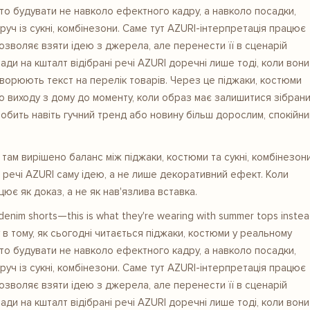
рто будувати не навколо ефектного кадру, а навколо посадки,
руч із сукні, комбінезони. Саме тут AZURI-інтерпретація працює
озволяє взяти ідею з джерела, але перенести її в сценарій
ди на кшталт відібрані речі AZURI доречні лише тоді, коли вони
творюють текст на перелік товарів. Через це піджаки, костюми
о виходу з дому до моменту, коли образ має залишитися зібрани
ут робить навіть гучний тренд або новину більш дорослим, спокійни
к там вирішено баланс між піджаки, костюми та сукні, комбінезони
і речі AZURI саму ідею, а не лише декоративний ефект. Коли
ює як доказ, а не як нав'язлива вставка.
enim shorts—this is what they're wearing with summer tops inste
у в тому, як сьогодні читається піджаки, костюми у реальному
рто будувати не навколо ефектного кадру, а навколо посадки,
руч із сукні, комбінезони. Саме тут AZURI-інтерпретація працює
озволяє взяти ідею з джерела, але перенести її в сценарій
ди на кшталт відібрані речі AZURI доречні лише тоді, коли вони