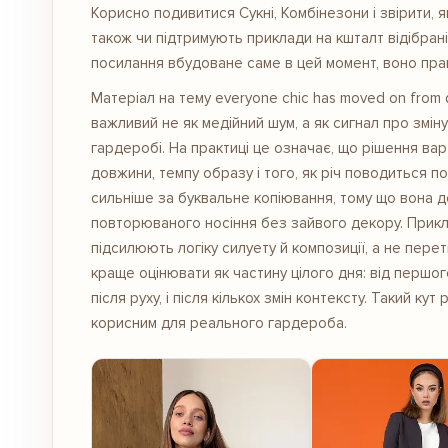
Корисно подивитися
Сукні, Комбінезони
і звірити, 
також чи підтримують приклади на кшталт відібран
посилання вбудоване саме в цей момент, воно прац
Матеріал на тему everyone chic has moved on from d
важливий не як медійний шум, а як сигнал про змін
гардеробі. На практиці це означає, що рішення ва
довжини, темпу образу і того, як річ поводиться по
сильніше за буквальне копіювання, тому що вона д
повторюваного носіння без зайвого декору. Прикла
підсилюють логіку силуету й композиції, а не пере
краще оцінювати як частину цілого дня: від першог
після руху, і після кількох змін контексту. Такий к
корисним для реального гардероба.