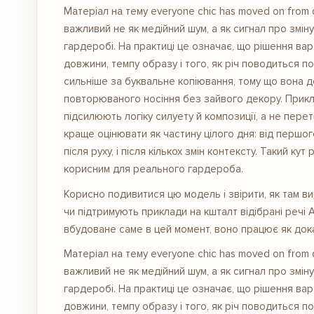
Матеріал на тему everyone chic has moved on from d
важливий не як медійний шум, а як сигнал про змін
гардеробі. На практиці це означає, що рішення ва
довжини, темпу образу і того, як річ поводиться по
сильніше за буквальне копіювання, тому що вона д
повторюваного носіння без зайвого декору. Прикла
підсилюють логіку силуету й композиції, а не пере
краще оцінювати як частину цілого дня: від першог
після руху, і після кількох змін контексту. Такий к
корисним для реального гардероба.
Корисно подивитися
цю модель
і звірити, як там 
чи підтримують приклади на кшталт відібрані речі
вбудоване саме в цей момент, воно працює як доказ
Матеріал на тему everyone chic has moved on from d
важливий не як медійний шум, а як сигнал про змін
гардеробі. На практиці це означає, що рішення ва
довжини, темпу образу і того, як річ поводиться по