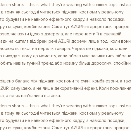
enim shorts—this is what they're wearing with summer tops inste
у в тому, як сьогодні читається піджаки, костюми у реальному
рто будувати не навколо ефектного кадру, а навколо посадки,
руч із сукні, комбінезони. Саме тут AZURI-інтерпретація працює
озволяє взяти ідею з джерела, але перенести її в сценарій
ди на кшталт відібрані речі AZURI доречні лише тоді, коли вони
творюють текст на перелік товарів. Через це піджаки, костюми
о виходу з дому до моменту, коли образ має залишитися зібрани
ут робить навіть гучний тренд або новину більш дорослим, спокійни
вирішено баланс між піджаки, костюми та сукні, комбінезони, а та
 AZURI саму ідею, а не лише декоративний ефект. Коли посиланн
, а не як нав'язлива вставка.
enim shorts—this is what they're wearing with summer tops inste
у в тому, як сьогодні читається піджаки, костюми у реальному
рто будувати не навколо ефектного кадру, а навколо посадки,
руч із сукні, комбінезони. Саме тут AZURI-інтерпретація працює