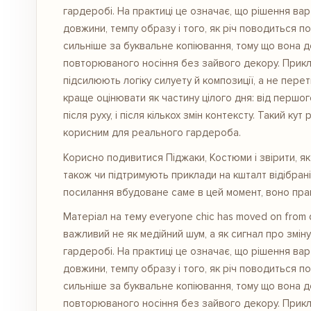
гардеробі. На практиці це означає, що рішення ва
довжини, темпу образу і того, як річ поводиться по
сильніше за буквальне копіювання, тому що вона д
повторюваного носіння без зайвого декору. Прикла
підсилюють логіку силуету й композиції, а не пере
краще оцінювати як частину цілого дня: від першог
після руху, і після кількох змін контексту. Такий к
корисним для реального гардероба.
Корисно подивитися
Піджаки, Костюми
і звірити, я
також чи підтримують приклади на кшталт відібран
посилання вбудоване саме в цей момент, воно прац
Матеріал на тему everyone chic has moved on from d
важливий не як медійний шум, а як сигнал про змін
гардеробі. На практиці це означає, що рішення ва
довжини, темпу образу і того, як річ поводиться по
сильніше за буквальне копіювання, тому що вона д
повторюваного носіння без зайвого декору. Прикла