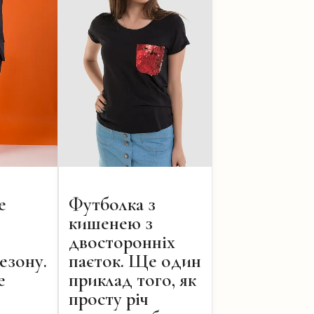
е
Футболка з
кишенею з
двосторонніх
езону.
паєток. Ще один
е
приклад того, як
просту річ