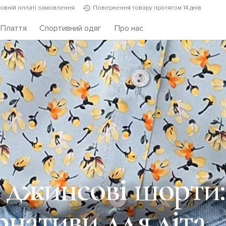
повній оплаті замовлення
Повернення товару протягом 14 днів
Плаття
Спортивний одяг
Про нас
 джинсові шорти:
рнативи для літа