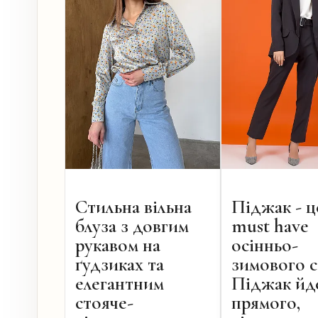
Стильна вільна
Піджак - ц
блуза з довгим
must have
рукавом на
осінньо-
ґудзиках та
зимового с
елегантним
Піджак йд
стояче-
прямого,