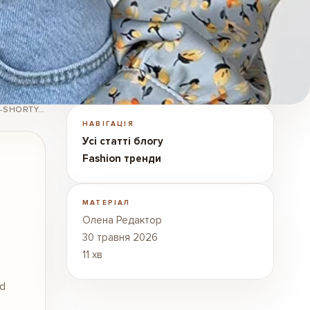
/BLOG/FASHION-TRENDS/CHEM-ZAMENIT-DZHINSOVYE-SHORTY-STILNYE-ALTERNATIVY-DLIA-LETA/
НАВІГАЦІЯ
Усі статті блогу
Fashion тренди
МАТЕРІАЛ
Олена Редактор
30 травня 2026
11 хв
ad