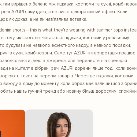
як там вирішено баланс між піджаки, костюми та сукні, комбінезон
і речі AZURI саму ідею, а не лише декоративний ефект. Коли
ює як доказ, а не як нав'язлива вставка.
enim shorts—this is what they're wearing with summer tops inste
у в тому, як сьогодні читається піджаки, костюми у реальному
рто будувати не навколо ефектного кадру, а навколо посадки,
руч із сукні, комбінезони. Саме тут AZURI-інтерпретація працює
озволяє взяти ідею з джерела, але перенести її в сценарій
ди на кшталт відібрані речі AZURI доречні лише тоді, коли вони
творюють текст на перелік товарів. Через це піджаки, костюми
о виходу з дому до моменту, коли образ має залишитися зібрани
ут робить навіть гучний тренд або новину більш дорослим, спокійни