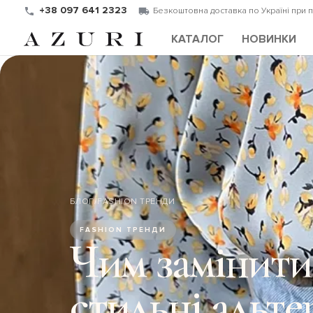
+38 097 641 2323
Безкоштовна доставка по Україні при 
КАТАЛОГ
НОВИНКИ
БЛОГ
/
FASHION ТРЕНДИ
FASHION ТРЕНДИ
Чим замінити
стильні альте