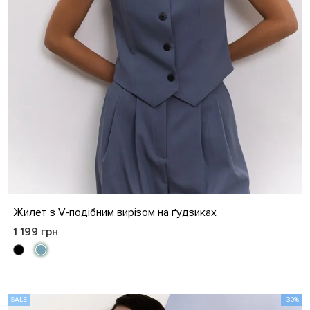
S
M
L
XL
Жилет з V-подібним вирізом на ґудзиках
1 199 грн