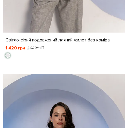
S
M
L
XL
Світло-сірий подовжений лляний жилет без коміра
1 420 грн
2 029 грн