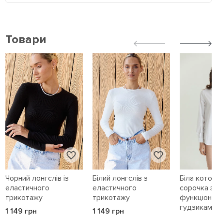
Товари
Чорний лонгслів із
Білий лонгслів з
Біла кото
еластичного
еластичного
сорочка з
трикотажу
трикотажу
функціона
гудзиками 
1 149 грн
1 149 грн