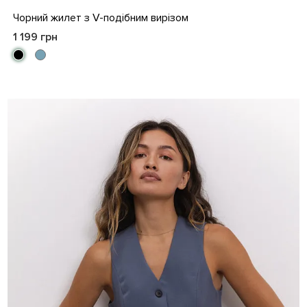
S
M
L
XL
Чорний жилет з V-подібним вирізом
1 199 грн