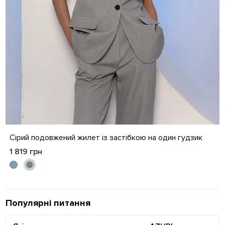
S
M
L
XL
Сірий подовжений жилет із застібкою на один гудзик
1 819 грн
Популярні питання