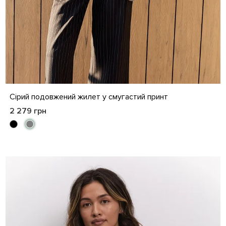
S
M
L
XL
Сірий подовжений жилет у смугастий принт
2 279 грн