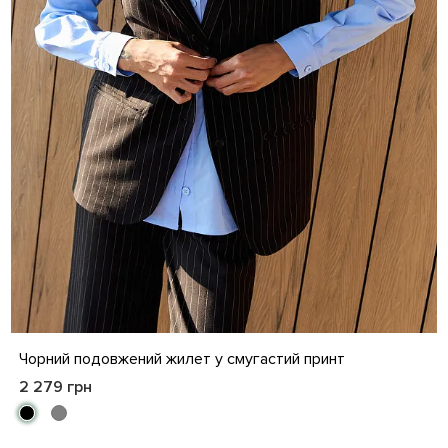
S
M
L
XL
Чорний подовжений жилет у смугастий принт
2 279 грн