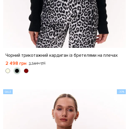
S-M
L-XL
Чорний трикотажний кардиган із бретелями на плечах
2 498 грн
3 569 грн