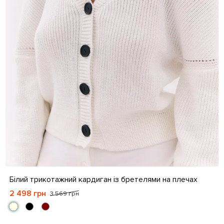
S-M
L-XL
Білий трикотажний кардиган із бретелями на плечах
2 498 грн
3 569 грн