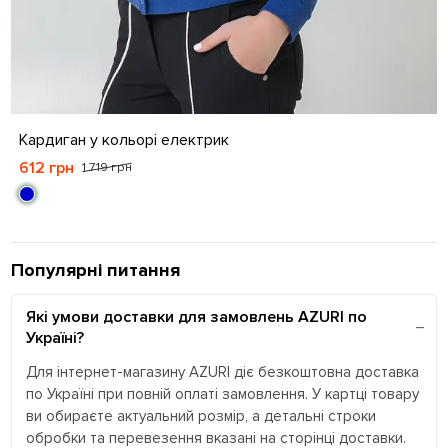
S
M
L
XL
Кардиган у кольорі електрик
612 грн
1 719 грн
Популярні питання
Які умови доставки для замовлень AZURI по
Україні?
Для інтернет-магазину AZURI діє безкоштовна доставка
по Україні при повній оплаті замовлення. У картці товару
ви обираєте актуальний розмір, а детальні строки
обробки та перевезення вказані на сторінці доставки.