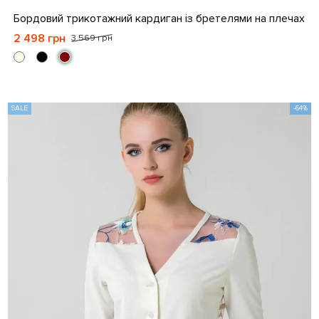
S-M
L-XL
Бордовий трикотажний кардиган із бретелями на плечах
2 498 грн
3 569 грн