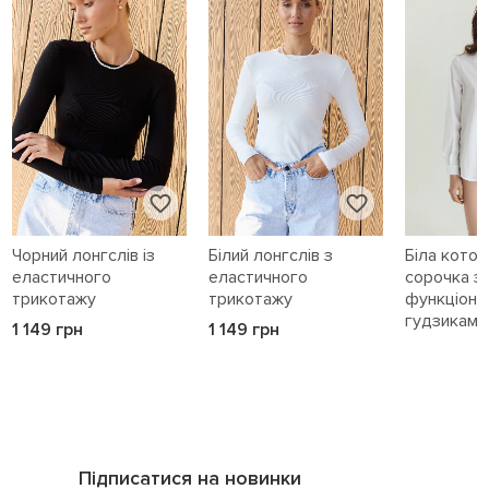
Чорний лонгслів із
Білий лонгслів з
Біла кото
еластичного
еластичного
сорочка з
трикотажу
трикотажу
функціона
гудзиками 
1 149 грн
1 149 грн
1 589 грн
Підписатися на новинки