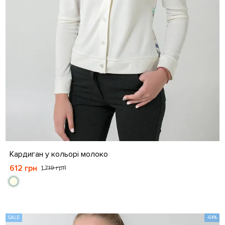
S
M
L
XL
Кардиган у кольорі молоко
612 грн
1 719 грн