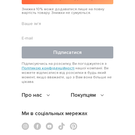
Чи є тут базові моделі?
Знижка 10% може додаватися лише на повну
вартість товару. Знижки не сумуються.
Так. У розділі представлено як універсальні однотонні
моделі, так і варіанти з акцентами — оригінальний крій,
текстура, горловини.
Це новий одяг?
Звісно. Увесь одяг новий, не ношений, представлений зі
Підписатися
знижкою через оновлення сезонного асортименту.
Підписуючись на розсилку, Ви погоджуєтеся з
Політикою конфіденційності
нашої компанії. Ви
можете відписатися від розсилки в будь-який
момент, якщо вважаєте, що з Вам вона більше не
цікава.
Про нас
Покупцям
Ми в соціальных мережах