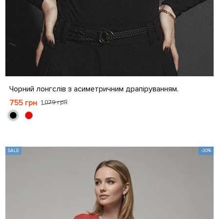
S
M
L
XL
Чорний лонгслів з асиметричним драпіруванням.
755 грн
1 079 грн