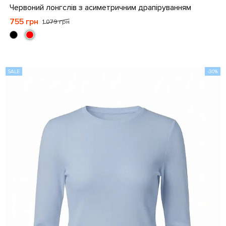
S
M
L
XL
Червоний лонгслів з асиметричним драпіруванням
755 грн
1 079 грн