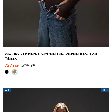
S
M
L
XL
Боді, що утеплює, з круглою горловиною в кольорі
"Мокко"
727 грн
1 039 грн