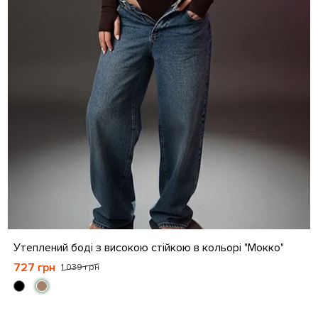
S
M
L
XL
Утеплений боді з високою стійкою в кольорі "Мокко"
727 грн
1 039 грн