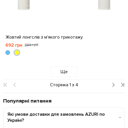
S
M
L
XL
Жовтий лонгслів з м'якого трикотажу
692 грн
989 грн
Ще
Сторінка 1 з 4
Популярні питання
Які умови доставки для замовлень AZURI по
Україні?