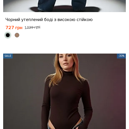
S
M
L
XL
Чорний утеплений боді з високою стійкою
727 грн
1 039 грн