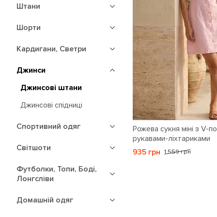
Штани
Шорти
Кардигани, Светри
Джинси
Джинсові штани
Джинсові спідниці
Спортивний одяг
Рожева сукня міні з V-п
рукавами-ліхтариками
Світшоти
935 грн
1 559 грн
Футболки, Топи, Боді,
Лонгсліви
Домашній одяг