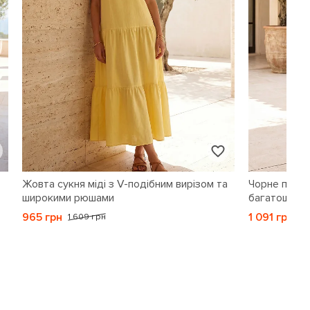
Жовта сукня міді з V-подібним вирізом та
Чорне платт
широкими рюшами
багатошаро
965 грн
1 091 грн
1 609 грн
1 