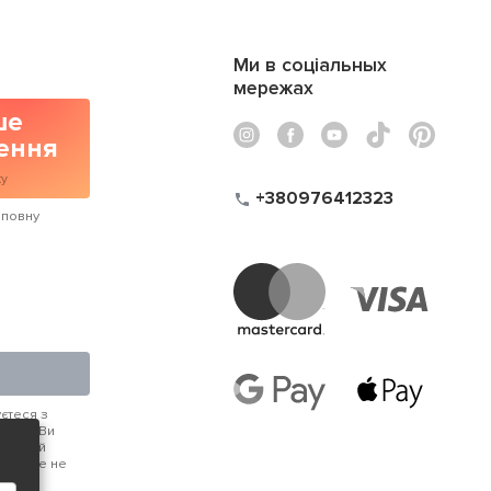
Ми в соціальных
мережах
ше
ення
ку
+380976412323
 повну
єтеся з
анії. Ви
дь-який
 більше не