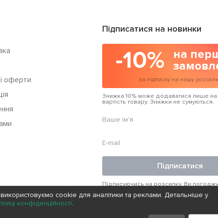
Підписатися на новинки
вка
-10%
на пер
замовл
ої оферти
за підписку на нашу розсил
ція
Знижка 10% може додаватися лише на
вартість товару. Знижки не сумуються.
ення
ами
Підписатися
Підписуючись на розсилку, Ви погоджу
Політикою конфіденційності
нашої комп
використовуємо cookie для аналітики та реклами. Детальніше у
можете відписатися від розсилки в бу
ітиці конфіденційності
.
момент, якщо вважаєте, що з Вам вона
цікава.