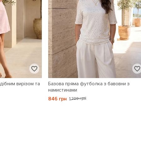
одібним вирізом та
Базова пряма футболка з бавовни з
намистинами
846 грн
1 209 грн