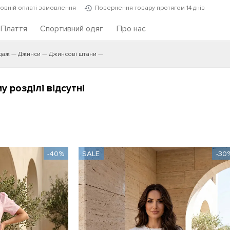
повній оплаті замовлення
Повернення товару протягом 14 днів
Плаття
Спортивний одяг
Про нас
даж
Джинси
Джинсові штани
 розділі відсутні