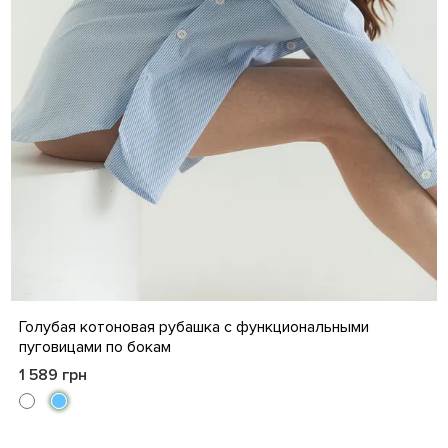
S
M
L
XL
XXL
3XL
4XL
Голубая котоновая рубашка с функциональными
пуговицами по бокам
1 589 грн