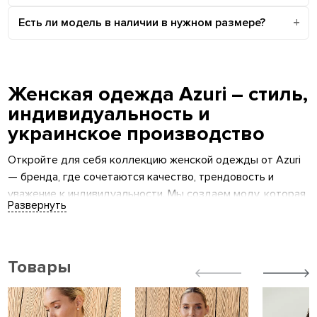
Есть ли модель в наличии в нужном размере?
Женская одежда Azuri – стиль,
индивидуальность и
украинское производство
Откройте для себя коллекцию женской одежды от Azuri
— бренда, где сочетаются качество, трендовость и
уважение к индивидуальности. Мы создаем моду, которая
подчеркивает ваш характер и вдохновляет каждый день.
Наш ассортимент охватывает все сферы жизни
современной женщины: от повседневных образов до
праздничных выходов, от офисной сдержанности до
Товары
расслабленного уикенда.
О бренде Azuri