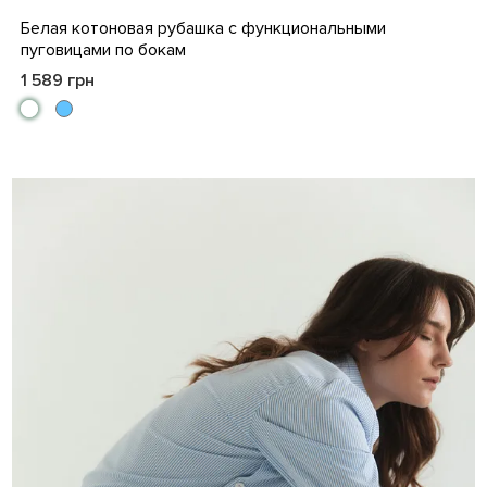
S
M
L
XL
XXL
3XL
4XL
Белая котоновая рубашка с функциональными
пуговицами по бокам
1 589 грн