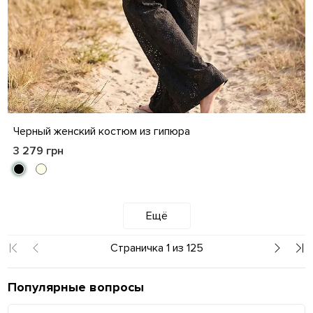
S
M
L
XL
Черный женский костюм из гипюра
3 279 грн
Ещё
Страничка 1 из 125
Популярные вопросы