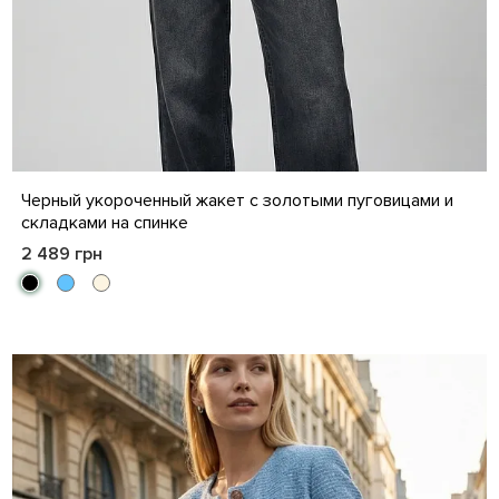
S
M
L
XL
Черный укороченный жакет с золотыми пуговицами и
складками на спинке
2 489 грн