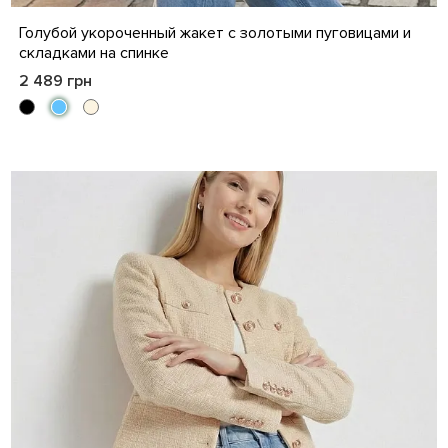
S
M
L
XL
Голубой укороченный жакет с золотыми пуговицами и
складками на спинке
2 489 грн