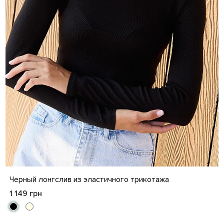
S
M
L
XL
Черный лонгслив из эластичного трикотажа
1 149 грн