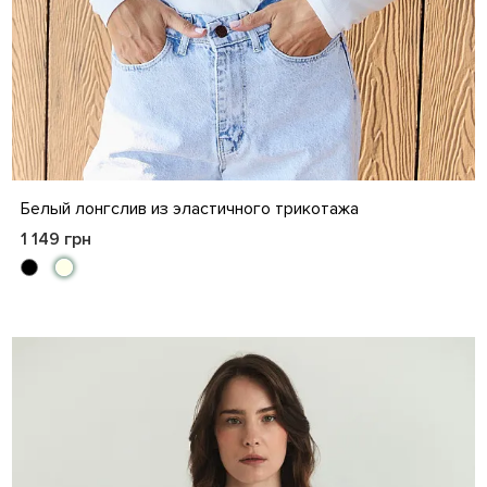
S
M
L
XL
Белый лонгслив из эластичного трикотажа
1 149 грн