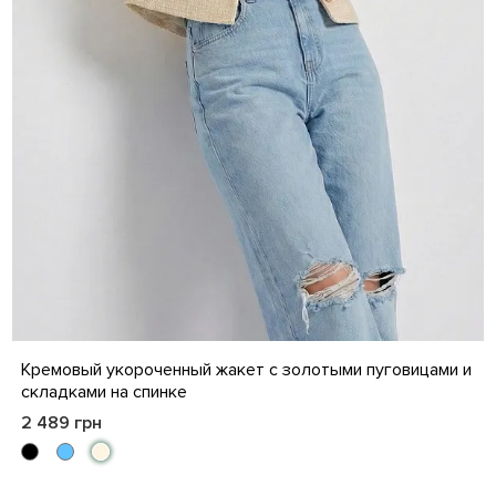
S
M
L
XL
Кремовый укороченный жакет с золотыми пуговицами и
складками на спинке
2 489 грн