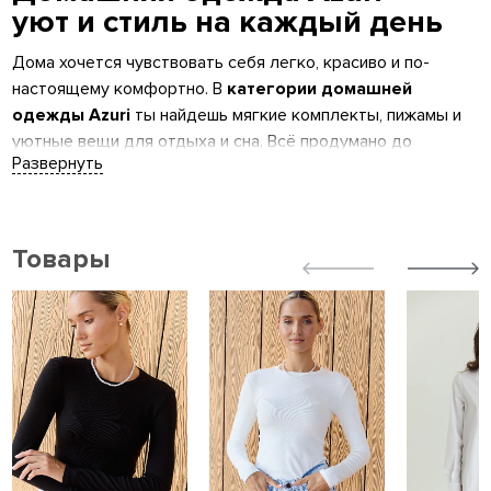
уют и стиль на каждый день
Дома хочется чувствовать себя легко, красиво и по-
настоящему комфортно. В
категории домашней
одежды Azuri
ты найдешь мягкие комплекты, пижамы и
уютные вещи для отдыха и сна. Всё продумано до
мелочей — от ткани до кроя.
Украинский бренд — создано
с заботой
Товары
Azuri clothing
— это
made in Ukraine
, собственное
производство и контроль качества на каждом этапе. Мы
создаём
украинскую моду
даже для самого тихого
времени суток.
Что представлено в разделе
•
Пижамы
из хлопка, трикотажа
• Домашние костюмы — простые, удобные и дышащие