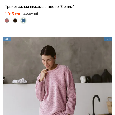
S
M
L
XL
Трикотажная пижама в цвете "Деним"
1 015 грн
2 029 грн