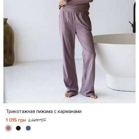
S
M
L
XL
Трикотажная пижама с карманами
1 015 грн
2 029 грн