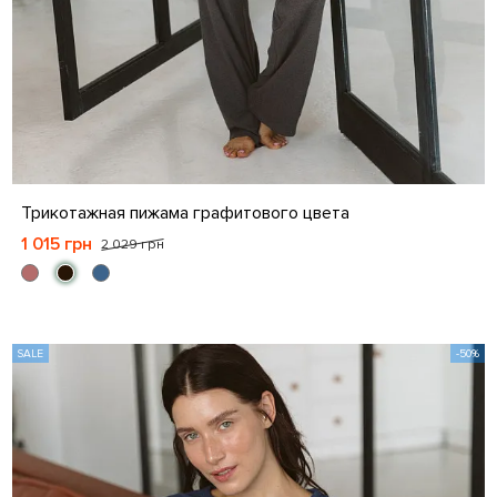
S
M
L
XL
Трикотажная пижама графитового цвета
1 015 грн
2 029 грн