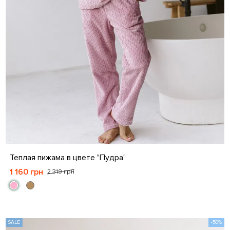
S
M
L
XL
Теплая пижама в цвете "Пудра"
1 160 грн
2 319 грн