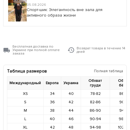
05.08.2026
Спорт-шик: Элегантность вне зала для
активного образа жизни
Бесплатная доставка по
Возврат товара в течение 14
Украине при полной оплате
дней
заказа
Таблица размеров
Полная таблица
Обхват
Обхва
Международный
Европа
Украина
груди
бёде
XS
34
40
78-82
86-9
S
36
42
82-86
90-9
M
38
44
86-90
94-9
L
40
46
90-94
98-10
XL
42
48
94-98
102-1