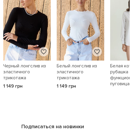
Черный лонгслив из
Белый лонгслив из
Белая кот
эластичного
эластичного
рубашка с
трикотажа
трикотажа
функцион
пуговицам
1 149 грн
1 149 грн
1 589 грн
Подписаться на новинки