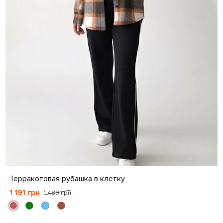
S
M
L
XL
XXL
Терракотовая рубашка в клетку
1 191 грн
1 489 грн