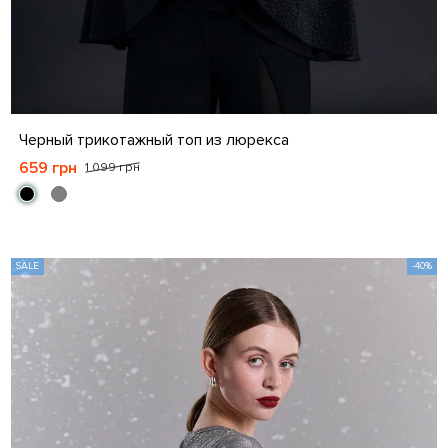
S
M
L
XL
Черный трикотажный топ из люрекса
659 грн
1 099 грн