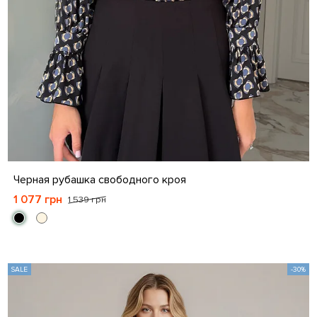
S
M
L
XL
Черная рубашка свободного кроя
1 077 грн
1 539 грн