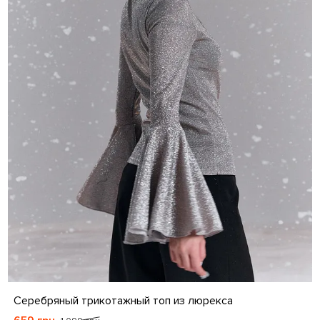
S
M
L
XL
Серебряный трикотажный топ из люрекса