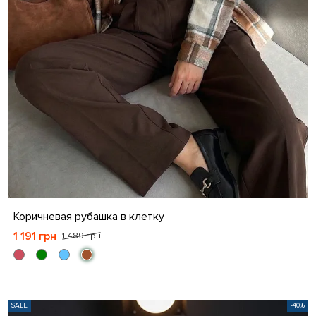
S
M
L
XL
XXL
Коричневая рубашка в клетку
1 191 грн
1 489 грн