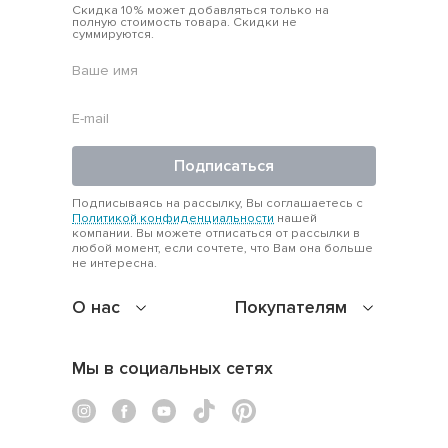
Скидка 10% может добавляться только на
FAQ
полную стоимость товара. Скидки не
суммируются.
Можно ли найти актуальные модели в
этом разделе?
Да, мы включаем вещи, которые остались в ограниченных
размерах, но полностью соответствуют сезону и
трендам. Это практичные и стильные позиции.
Подписаться
Как выбрать топ или блузку по фигуре?
Если у вас фигура «песочные часы» — берите
Подписываясь на рассылку, Вы соглашаетесь с
Политикой конфиденциальности
нашей
приталенные модели. Для прямоугольного типа подойдут
компании. Вы можете отписаться от рассылки в
объемные рукава, для «груши» — акцент на плечи. Образы
любой момент, если сочтете, что Вам она больше
не интересна.
в карточках помогут сориентироваться.
Это новая одежда или бывшая в
О нас
Покупателям
использовании?
Все вещи абсолютно новые. Это оригинальные товары
Мы в социальных сетях
Azuri, которые участвуют в распродаже из-за сезонного
обновления коллекций.