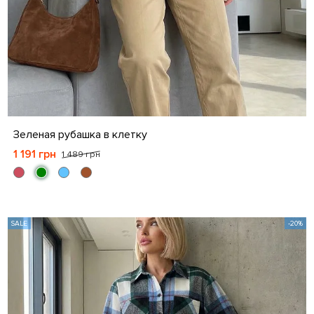
S
M
L
XL
XXL
Зеленая рубашка в клетку
1 191 грн
1 489 грн