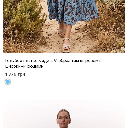
S
M
L
XL
XXL
Голубое платье миди с V-образным вырезом и
широкими рюшами
1 379 грн