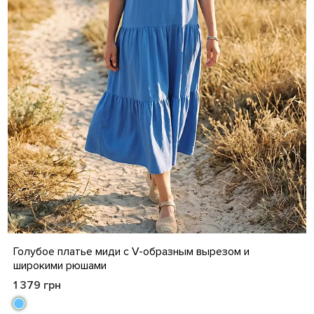
M
L
XL
XXL
Голубое платье миди с V-образным вырезом и
широкими рюшами
1 379 грн