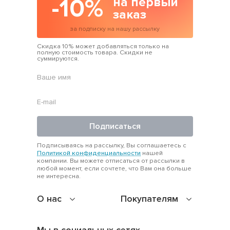
-10%
на первый
Формируют образ:
заказ
за подписку на нашу рассылку
макси — это самостоятельный look. Надела — и готово.
Скидка 10% может добавляться только на
Визуально вытягивают силуэт:
полную стоимость товара. Скидки не
суммируются.
рост +5 см — без каблуков.
Доставка по Украине:
примерка, обмен, быстро и удобно.
С чем носить
Подписаться
С сандалиями:
Подписываясь на рассылку, Вы соглашаетесь с
Политикой конфиденциальности
нашей
компании. Вы можете отписаться от рассылки в
для лета, лёгкости, отпускного настроения.
любой момент, если сочтете, что Вам она больше
не интересна.
С ремнём:
О нас
Покупателям
подчеркни талию — и образ готов.
С жакетом или курткой: