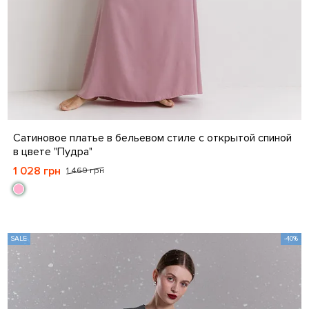
XS
S
M
Сатиновое платье в бельевом стиле с открытой спиной
в цвете "Пудра"
1 028 грн
1 469 грн