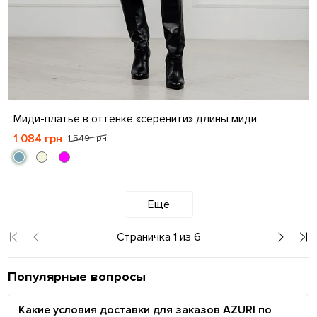
S
M
L
XL
Миди-платье в оттенке «серенити» длины миди
1 084 грн
1 549 грн
Ещё
Страничка 1 из 6
Популярные вопросы
Какие условия доставки для заказов AZURI по