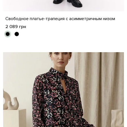
M
L
XL
XXL
Свободное платье-трапеция с асимметричным низом
2 089 грн