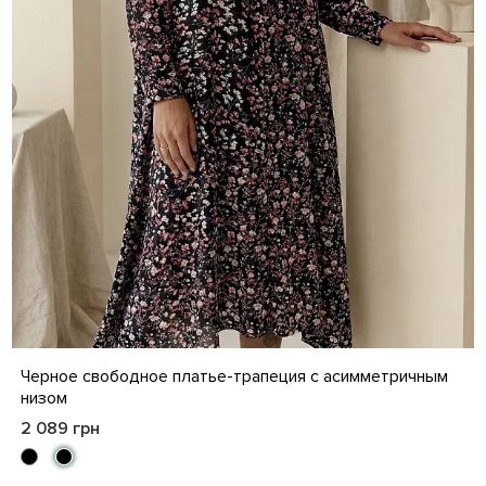
M
L
XL
XXL
Черное свободное платье-трапеция с асимметричным
низом
2 089 грн