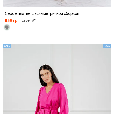
S
M
L
Серое платье с асимметричной сборкой
959 грн
1 599 грн