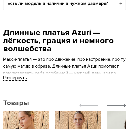
Есть ли модель в наличии в нужном размере?
Длинные платья Azuri —
лёгкость, грация и немного
волшебства
Макси-платья — это про движение, про настроение, про ту
самую магию в образе. Длинные платья Azuri помогают
почувствовать себя особенной — каждый день или по
особому поводу. Лёгкие ткани, воздушный крой,
идеальная длина — для настоящего женственного вайба.
Какие модели ты найдёшь
Товары
Вечерние макси
:
струящиеся силуэты, открытые плечи, глубокие оттенки
— wow-эффект гарантирован.