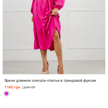
S
M
L
XL
XXL
Яркое длинное оversize-платье в трендовой фуксии.
1 140 грн
1 629 грн