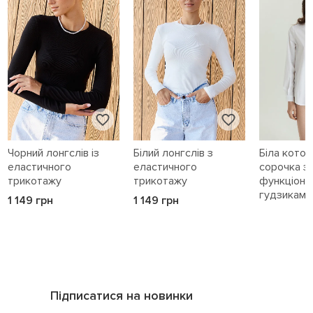
Чорний лонгслів із
Білий лонгслів з
Біла кото
еластичного
еластичного
сорочка з
трикотажу
трикотажу
функціона
гудзиками 
1 149 грн
1 149 грн
1 589 грн
Підписатися на новинки