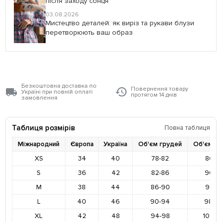
після заходу сонця
03.08.2026
Мистецтво деталей: як виріз та рукави блузи
перетворюють ваш образ
Безкоштовна доставка по
Повернення товару
Україні при повній оплаті
протягом 14 днів
замовлення
Таблиця розмірів
Повна таблиця
Міжнародний
Європа
Україна
Об'єм грудей
Об'єм ст
XS
34
40
78-82
86-9
S
36
42
82-86
90-9
M
38
44
86-90
94-9
L
40
46
90-94
98-10
XL
42
48
94-98
102-1