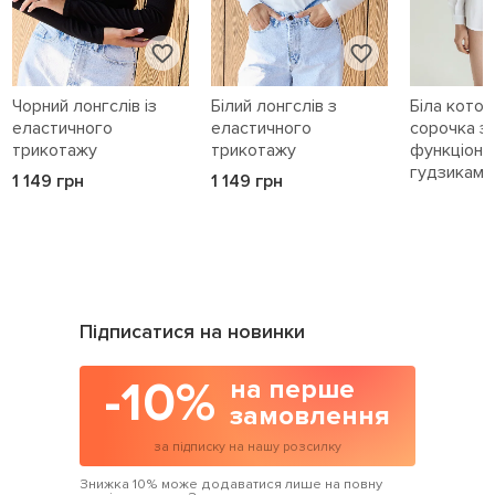
Чорний лонгслів із
Білий лонгслів з
Біла кото
еластичного
еластичного
сорочка з
трикотажу
трикотажу
функціона
гудзиками 
1 149 грн
1 149 грн
1 589 грн
Підписатися на новинки
-10%
на перше
замовлення
за підписку на нашу розсилку
Знижка 10% може додаватися лише на повну