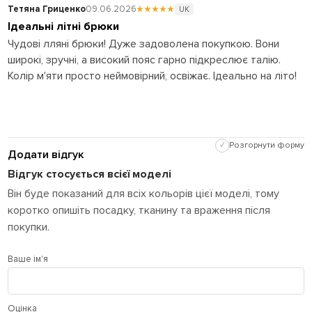
Тетяна Гриценко
09.06.2026
★★★★★
UK
Ідеальні літні брюки
Чудові лляні брюки! Дуже задоволена покупкою. Вони
широкі, зручні, а високий пояс гарно підкреслює талію.
Колір м'яти просто неймовірний, освіжає. Ідеально на літо!
✓
Розгорнути форму
Додати відгук
Відгук стосується всієї моделі
Він буде показаний для всіх кольорів цієї моделі, тому
коротко опишіть посадку, тканину та враження після
покупки.
Ваше ім'я
Оцінка