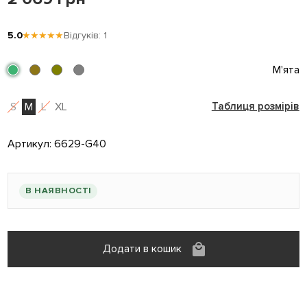
5.0
★★★★★
Відгуків: 1
М'ята
S
M
L
XL
Таблиця розмірів
Артикул:
6629-G40
В НАЯВНОСТІ
Додати в кошик