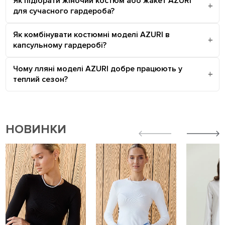
Як підібрати жіночий костюм або жакет AZURI
для сучасного гардероба?
Як комбінувати костюмні моделі AZURI в
капсульному гардеробі?
Чому лляні моделі AZURI добре працюють у
теплий сезон?
НОВИНКИ