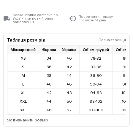
Безкоштовна доставка по
Повернення товару
Україні при повній оплаті
протягом 14 днів
замовлення
Таблиця розмірів
Повна таблиця
Міжнародний
Європа
Україна
Об'єм грудей
Об'єм ст
XS
34
40
78-82
86-9
S
36
42
82-86
90-9
M
38
44
86-90
94-9
L
40
46
90-94
98-10
XL
42
48
94-98
102-1
XXL
44
50
98-102
106-1
3XL
46
52
102-106
110-1
Як визначити розмір