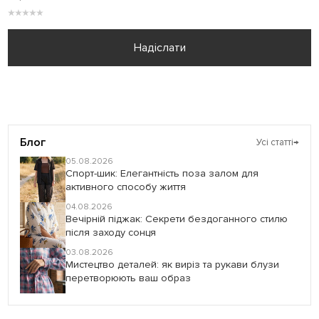
★
★
★
★
★
Надіслати
Блог
Усі статті
→
05.08.2026
Спорт-шик: Елегантність поза залом для
активного способу життя
04.08.2026
Вечірній піджак: Секрети бездоганного стилю
після заходу сонця
03.08.2026
Мистецтво деталей: як виріз та рукави блузи
перетворюють ваш образ