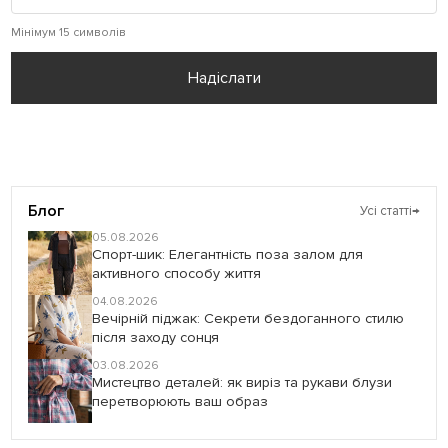
Мінімум 15 символів
Надіслати
Блог
Усі статті
→
05.08.2026
Спорт-шик: Елегантність поза залом для
активного способу життя
04.08.2026
Вечірній піджак: Секрети бездоганного стилю
після заходу сонця
03.08.2026
Мистецтво деталей: як виріз та рукави блузи
перетворюють ваш образ