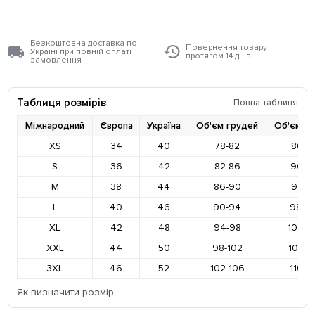
Безкоштовна доставка по
Повернення товару
Україні при повній оплаті
протягом 14 днів
замовлення
Таблиця розмірів
Повна таблиця
Міжнародний
Європа
Україна
Об'єм грудей
Об'єм ст
XS
34
40
78-82
86-9
S
36
42
82-86
90-9
M
38
44
86-90
94-9
L
40
46
90-94
98-10
XL
42
48
94-98
102-1
XXL
44
50
98-102
106-1
3XL
46
52
102-106
110-1
Як визначити розмір