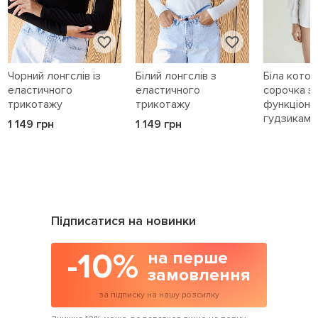
Чорний лонгслів із
Білий лонгслів з
Біла кото
еластичного
еластичного
сорочка з
трикотажу
трикотажу
функціона
гудзиками 
1 149 грн
1 149 грн
1 589 грн
Підписатися на новинки
-10%
на перше
замовлення
за підписку на нашу розсилку