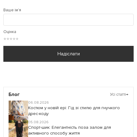
Ваше ім'я
Оцінка
★
★
★
★
★
Надіслати
Блог
Усі статті
→
06.08.2026
Костюм у новій ері: Гід зі стилю для гнучкого
дрес-коду
05.08.2026
Спорт-шик: Елегантність поза залом для
активного способу життя