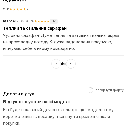
5.0
★★★★★
2
Марта
12.06.2026
★★★★★
Л
UK
Теплий та стильний сарафан
Т
Чудовий сарафан! Дуже тепла та затишна тканина, якраз
Д
на прохолодну погоду. Я дуже задоволена покупкою,
с
відчуваю себе в ньому комфортно.
т
‹
›
✓
Розгорнути форму
Додати відгук
Відгук стосується всієї моделі
Він буде показаний для всіх кольорів цієї моделі, тому
коротко опишіть посадку, тканину та враження після
покупки.