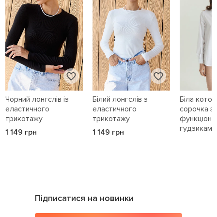
Чорний лонгслів із
Білий лонгслів з
Біла кото
еластичного
еластичного
сорочка з
трикотажу
трикотажу
функціона
гудзиками 
1 149 грн
1 149 грн
1 589 грн
Підписатися на новинки