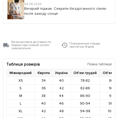
04.08.2026
Вечірній піджак: Секрети бездоганного стилю
після заходу сонця
Безкоштовна доставка по
Повернення товару
Україні при повній оплаті
протягом 14 днів
замовлення
Таблиця розмірів
Повна таблиця
Міжнародний
Європа
Україна
Об'єм грудей
Об'єм ст
XS
34
40
78-82
86-9
S
36
42
82-86
90-9
M
38
44
86-90
94-9
L
40
46
90-94
98-10
XL
42
48
94-98
102-1