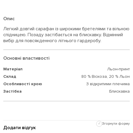
Опис
Легкий довгий сарафан із широкими бретелями та вільною
спідницею. Позаду застібається на блискавку. Відмінний
вибір для повсякденного літнього гардеробу.
Основні властивості
Матеріал
Льон-принт
Склад
80 % Віскоза,
20 % Льон
Особливості крою
З відкритими плечима
Застібка
Блискавка
✓
Згорнути форму
Додати відгук