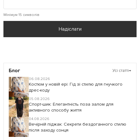
Мінімум 15 символів
Надіслати
Блог
Усі статті
→
06.08.2026
Костюм у новій ері: Гід зі стилю для гнучкого
дрес-коду
05.08.2026
Спорт-шик: Елегантність поза залом для
активного способу життя
04.08.2026
Вечірній піджак: Секрети бездоганного стилю
після заходу сонця