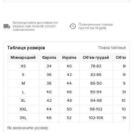
Безкоштовна доставка по
Повернення товару
Україні при повній оплаті
протягом 14 днів
замовлення
Таблиця розмірів
Повна таблиця
Міжнародний
Європа
Україна
Об'єм грудей
Об'єм ст
XS
34
40
78-82
86-9
S
36
42
82-86
90-9
M
38
44
86-90
94-9
L
40
46
90-94
98-10
XL
42
48
94-98
102-1
XXL
44
50
98-102
106-1
3XL
46
52
102-106
110-1
Як визначити розмір