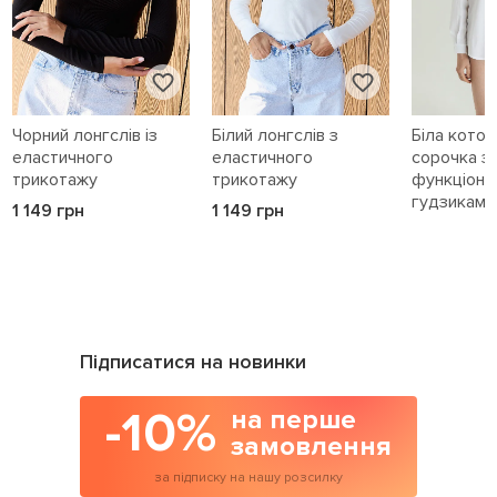
Чорний лонгслів із
Білий лонгслів з
Біла кото
еластичного
еластичного
сорочка з
трикотажу
трикотажу
функціона
гудзиками 
1 149 грн
1 149 грн
1 589 грн
Підписатися на новинки
-10%
на перше
замовлення
за підписку на нашу розсилку