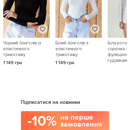
Чорний лонгслів із
Білий лонгслів з
Біла кото
еластичного
еластичного
сорочка з
трикотажу
трикотажу
функціона
гудзиками 
1 149 грн
1 149 грн
1 589 грн
Підписатися на новинки
-10%
на перше
замовлення