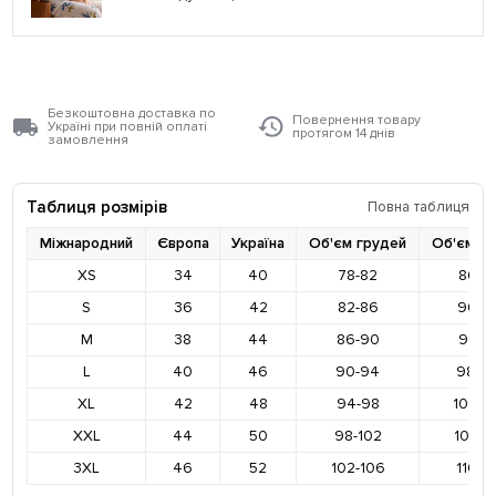
Безкоштовна доставка по
Повернення товару
Україні при повній оплаті
протягом 14 днів
замовлення
Таблиця розмірів
Повна таблиця
Міжнародний
Європа
Україна
Об'єм грудей
Об'єм ст
XS
34
40
78-82
86-9
S
36
42
82-86
90-9
M
38
44
86-90
94-9
L
40
46
90-94
98-10
XL
42
48
94-98
102-1
XXL
44
50
98-102
106-1
3XL
46
52
102-106
110-1