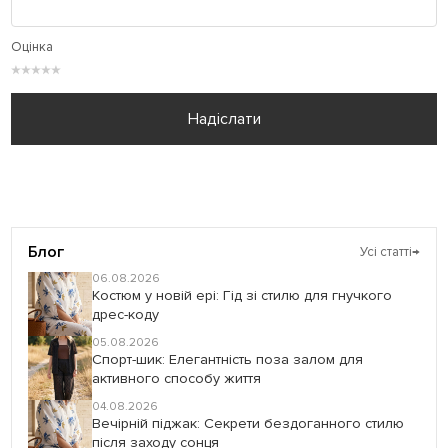
Оцінка
★
★
★
★
★
Надіслати
Блог
Усі статті
→
06.08.2026
Костюм у новій ері: Гід зі стилю для гнучкого
дрес-коду
05.08.2026
Спорт-шик: Елегантність поза залом для
активного способу життя
04.08.2026
Вечірній піджак: Секрети бездоганного стилю
після заходу сонця