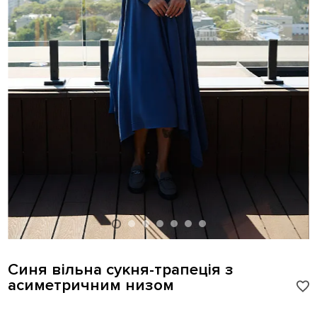
Синя вільна сукня-трапеція з
асиметричним низом