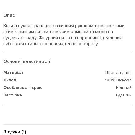
Опис
Вільна сукня-трапеція з вшивним рукавом та манжетами,
асиметричним низом та м'яким коміром-стійкою на
ґудзиках ззаду. Фігурний виріз на горловині. Ідеальний
вибір для стильного повсякденного образу.
Основні властивості
Матеріал
Штапель-твіл
Склад
100% Віскоза
Особливості крою
Вільний
Застібка
Ґудзики
Відгуки (1)