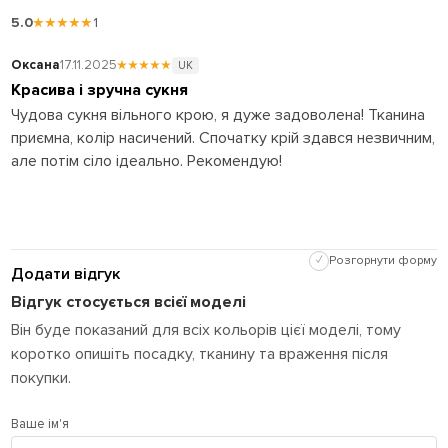
5.0
★★★★★
1
Оксана
17.11.2025
★★★★★
UK
Красива і зручна сукня
Чудова сукня вільного крою, я дуже задоволена! Тканина
приємна, колір насичений. Спочатку крій здався незвичним,
але потім сіло ідеально. Рекомендую!
✓
Розгорнути форму
Додати відгук
Відгук стосується всієї моделі
Він буде показаний для всіх кольорів цієї моделі, тому
коротко опишіть посадку, тканину та враження після
покупки.
Ваше ім'я