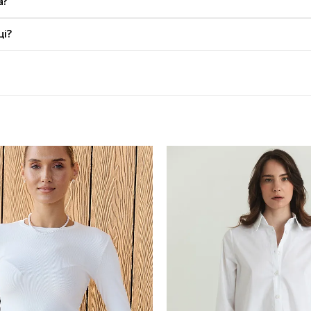
а?
ці?