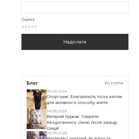
Оцінка
★
★
★
★
★
Надіслати
Блог
Усі статті
→
05.08.2026
Спорт-шик: Елегантність поза залом
для активного способу життя
04.08.2026
Вечірній піджак: Секрети
бездоганного стилю після заходу
сонця
03.08.2026
Мистецтво деталей: як виріз та