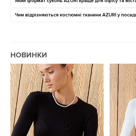
Який формат суконь AZURI краще для офісу та міст
Чим відрізняються костюмні тканини AZURI у посад
НОВИНКИ