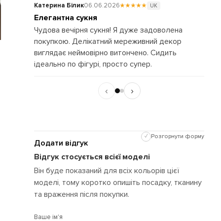
Катерина Білик
06.06.2026
★★★★★
Ната
UK
Елегантна сукня
Чарі
Чудова вечірня сукня! Я дуже задоволена
Дуже
покупкою. Делікатний мереживний декор
вигл
виглядає неймовірно витончено. Сидить
поку
ідеально по фігурі, просто супер.
реко
‹
›
✓
Розгорнути форму
Додати відгук
Відгук стосується всієї моделі
Він буде показаний для всіх кольорів цієї
моделі, тому коротко опишіть посадку, тканину
та враження після покупки.
Ваше ім'я