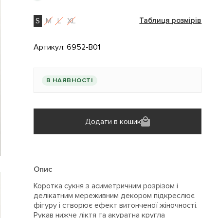
S
M
L
XL
Таблиця розмірів
Артикул:
6952-B01
В НАЯВНОСТІ
Додати в кошик
Опис
Коротка сукня з асиметричним розрізом і
делікатним мереживним декором підкреслює
фігуру і створює ефект витонченої жіночності.
Рукав нижче ліктя та акуратна кругла