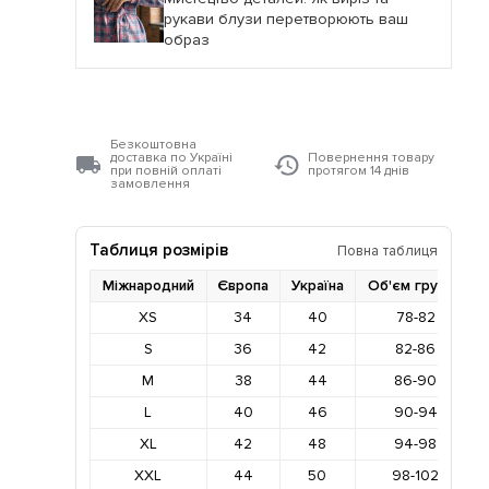
рукави блузи перетворюють ваш
образ
Безкоштовна
доставка по Україні
Повернення товару
при повній оплаті
протягом 14 днів
замовлення
Таблиця розмірів
Повна таблиця
Міжнародний
Європа
Україна
Об'єм грудей
XS
34
40
78-82
S
36
42
82-86
M
38
44
86-90
L
40
46
90-94
XL
42
48
94-98
XXL
44
50
98-102