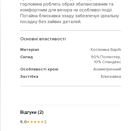
горловина роблять образ збалансованим та
комфортним для вечора чи особливої події.
Потайна блискавка ззаду забезпечує ідеальну
посадку без зайвих деталей.
Основні властивості
Матеріал
Костюмка Барбі
Склад
90% Поліестер,
10% Спандекс
Особливості крою
Асиметричний
Застібка
Блискавка
Відгуки (2)
5.0
★★★★★
2