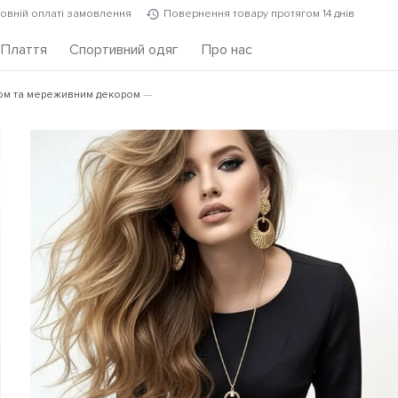
повній оплаті замовлення
Повернення товару протягом 14 днів
Плаття
Спортивний одяг
Про нас
зом та мереживним декором