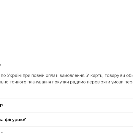
?
о Україні при повній оплаті замовлення. У картці товару ви об
ально точного планування покупки радимо перевіряти умови п
I?
за фігурою?