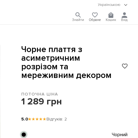
Українською
Знайти
Обране
Кошик
Вхід
Чорне плаття з
асиметричним
розрізом та
мереживним декором
ПОТОЧНА ЦІНА
1 289 грн
5.0
★★★★★
Відгуків: 2
Чорний