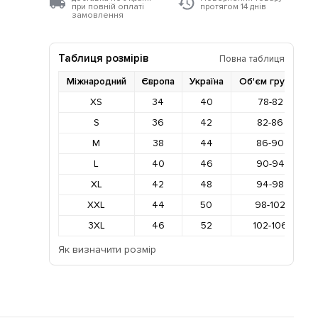
при повній оплаті
протягом 14 днів
замовлення
Таблиця розмірів
Повна таблиця
Міжнародний
Європа
Україна
Об'єм грудей
XS
34
40
78-82
S
36
42
82-86
M
38
44
86-90
L
40
46
90-94
XL
42
48
94-98
XXL
44
50
98-102
3XL
46
52
102-106
Як визначити розмір