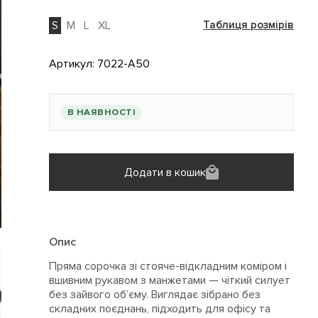
S
M
L
XL
Таблиця розмірів
Артикул:
7022-A50
В НАЯВНОСТІ
Додати в кошик
Опис
Пряма сорочка зі стояче-відкладним коміром і
вшивним рукавом з манжетами — чіткий силует
без зайвого об’єму. Виглядає зібрано без
складних поєднань, підходить для офісу та