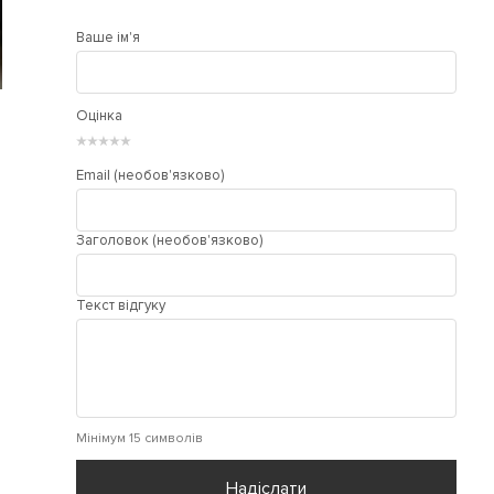
Ваше ім'я
Оцінка
★
★
★
★
★
Email (необов'язково)
Заголовок (необов'язково)
Текст відгуку
Мінімум 15 символів
Надіслати