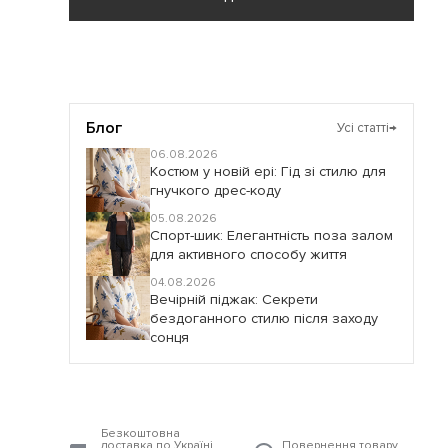
Блог
Усі статті
→
06.08.2026
Костюм у новій ері: Гід зі стилю для
гнучкого дрес-коду
05.08.2026
Спорт-шик: Елегантність поза залом
для активного способу життя
04.08.2026
Вечірній піджак: Секрети
бездоганного стилю після заходу
сонця
Безкоштовна
доставка по Україні
Повернення товару