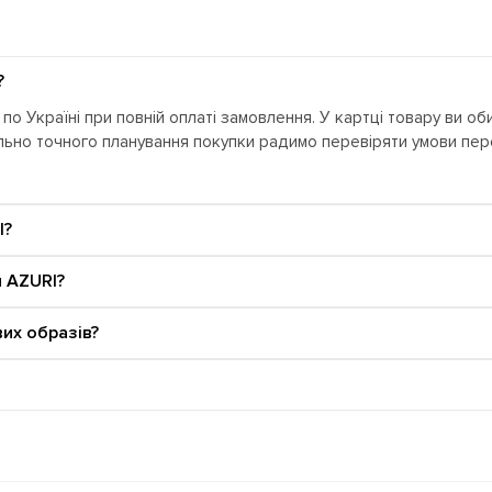
?
о Україні при повній оплаті замовлення. У картці товару ви об
ально точного планування покупки радимо перевіряти умови п
I?
и AZURI?
их образів?