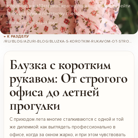
использования.Материал кратко показывает, как перейти
от общей идеи к понятному checklist, ...
ОЛЬГА
6 ИЮЛЯ 2024
3 МИН
← К РАЗДЕЛУ
/RU/BLOG/AZURI-BLOG/BLUZKA-S-KOROTKIM-RUKAVOM-OT-STROGOGO-OFISA-DO-LETNEI-PROGULKI/
Блузка с коротким
рукавом: От строгого
офиса до летней
прогулки
С приходом лета многие сталкиваются с одной и той
же дилеммой: как выглядеть профессионально в
офисе, когда за окном жарко, и при этом чувствовать