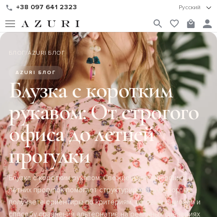
+38 097 641 2323
Русский
БЛОГ
/
AZURI БЛОГ
AZURI БЛОГ
Блузка с коротким
рукавом: От строгого
офиса до летней
прогулки
Блузка с коротким рукавом: Свежие идеи для офиса и
летних прогулок помогает структурировать выбор: вы
получаете ориентиры по критериям, типовым ошибкам и
способу сравнения альтернатив на реальных сценариях