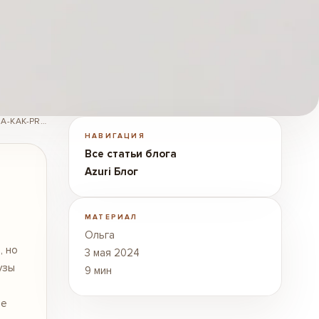
/RU/BLOG/AZURI-BLOG/BODI-DLIA-OSOBOGO-SLUCHAIA-KAK-PREVRATIT-BAZOVYI-ELEMENT-V-VECHERNII-AKTSENT/
НАВИГАЦИЯ
Все статьи блога
Azuri Блог
МАТЕРИАЛ
Ольга
, но
3 мая 2024
узы
9 мин
те