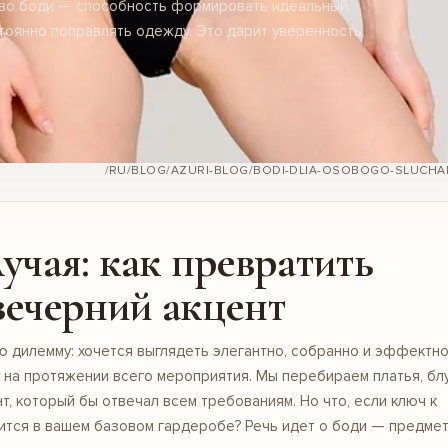
тво боди — способность формировать идеальный,
стоянно поправлять одежду. Это дарит уверенность
учая: как превратить
вечерний акцент
дилемму: хочется выглядеть элегантно, собранно и эффектно
 на протяжении всего мероприятия. Мы перебираем платья, бл
т, который бы отвечал всем требованиям. Но что, если ключ к
ится в вашем базовом гардеробе? Речь идет о боди — предме