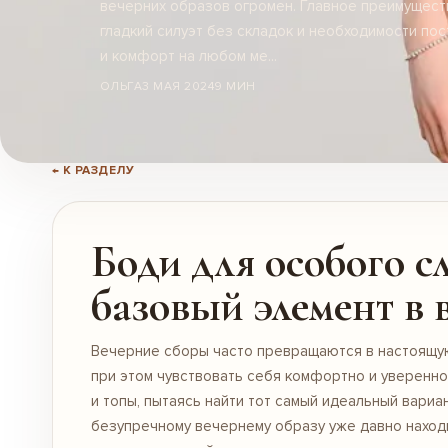
вечерних образов огромен. Главное преимущес
гладкий силуэт без складок и необходимости по
и комфорт на любом ме...
ОЛЬГА
3 МАЯ 2024
9 МИН
← К РАЗДЕЛУ
Боди для особого сл
базовый элемент в 
Вечерние сборы часто превращаются в настоящую 
при этом чувствовать себя комфортно и уверенно
и топы, пытаясь найти тот самый идеальный вариан
безупречному вечернему образу уже давно наход