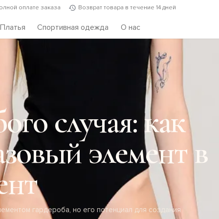
полной оплате заказа
Возврат товара в течение 14 дней
Платья
Спортивная одежда
О нас
ого случая: как
азовый элемент в
ент
ементом гардероба, но его потенциал для создания