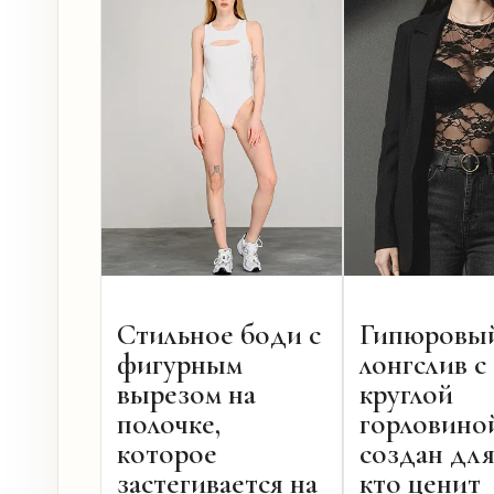
Стильное боди с
Гипюровы
фигурным
лонгслив с
вырезом на
круглой
полочке,
горловино
которое
создан для
застегивается на
кто ценит