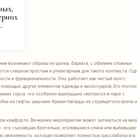
ных,
черних
.
нии возникают образы из шелка, бархата, с обилием сложных
жется слишком простым и утилитарным для такого контекста. Од
ности и функциональности. Оно работает как чистый холст,
 помощью других элементов одежды и аксессуаров. Его плотн
линию торса, что особенно выигрышно смотрится в паре с
бка из тафты, широкие брюки-палаццо из струящегося крепа 
ком комфорте. Вечернее мероприятие может затянуться на мно
 — это съехавшая бретелька, оголившаяся спина или выбившаяс
нюю уверенность, которая позволяет полностью расслабиться и