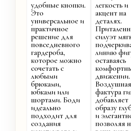
удобные кнопки.
легкость и
Это
акцент на
универсальное и
деталях.
практичное
Притален
решение для
силуэт мяг
повседневного
подчеркив
гардероба,
линию фиг
которое можно
оставаясь
сочетать с
комфортн
любыми
движении.
брюками,
Воздушна
юбками или
фактура г
шортами. Боди
добавляет
идеально
образу гл
подходит для
и элегантн
создания
позволяя 