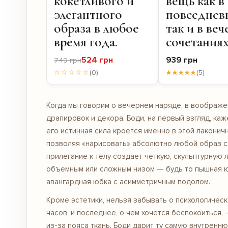
кокетливого и
вещь как в
элегантного
повседнев
образа в любое
так и в ве
время года.
сочетаниях
524 грн
939 грн
749 грн
☆☆☆☆☆
(0)
★★★★★
(5)
Когда мы говорим о вечернем наряде, в воображе
драпировок и декора. Боди, на первый взгляд, ка
его истинная сила кроется именно в этой лаконич
позволяя «нарисовать» абсолютно любой образ с
прилегание к телу создает четкую, скульптурную 
объемным или сложным низом — будь то пышная ю
авангардная юбка с асимметричным подолом.
Кроме эстетики, нельзя забывать о психологичес
часов, и последнее, о чем хочется беспокоиться,
из-за пояса ткань. Боди дарит ту самую внутрен