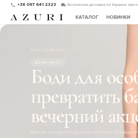
+38 097 641 2323
Бесплатная доставка по Украине при 
КАТАЛОГ
НОВИНКИ
БЛОГ
/
AZURI БЛОГ
AZURI БЛОГ
Боди для особ
превратить б
вечерний акц
Многие считают боди исключительно базовым эл