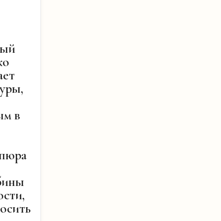
ный
ко
ает
уры,
ым в
я
ипюра
убины
ости,
носить