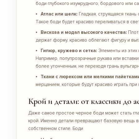
боди глубокого изумрудного, бордового или с
Атлас или шелк:
Гладкая, струящаяся ткань 
Такое боди будет красиво переливаться в све
Вискоза и модал высокого качества:
Плотн
держат форму, красиво облегают фигуру и выг
Гипюр, кружево и сетка:
Элементы из этих 
Например, полупрозрачные рукава или вставки 
более утонченным, не переходя грань вульгарн
Ткани с люрексом или мелкими пайетками
мерцанием, которые будут красиво играть при
Крой и детали: от классики до 
Даже самое простое черное боди может стать гла
крой. Именно детали превращают базовую вещь в 
собственном стиле.
Боди