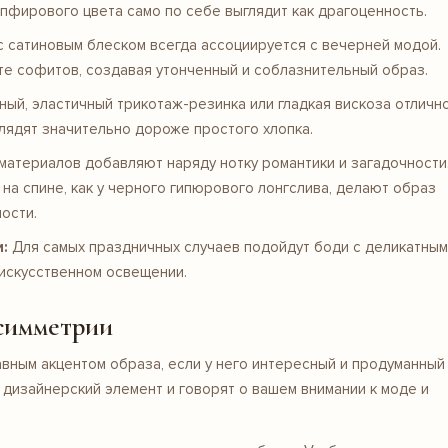
апфирового цвета само по себе выглядит как драгоценность.
с сатиновым блеском всегда ассоциируется с вечерней модой.
те софитов, создавая утонченный и соблазнительный образ.
ый, эластичный трикотаж-резинка или гладкая вискоза отличн
лядят значительно дороже простого хлопка.
материалов добавляют наряду нотку романтики и загадочности
на спине, как у
черного гипюрового лонгслива
, делают образ
ости.
:
Для самых праздничных случаев подойдут боди с деликатным
 искусственном освещении.
асимметрии
вным акцентом образа, если у него интересный и продуманный
дизайнерский элемент и говорят о вашем внимании к моде и