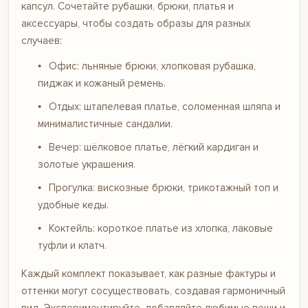
капсул. Сочетайте
рубашки
,
брюки
,
платья
и
аксессуары, чтобы создать образы для разных
случаев:
Офис: льняные
брюки
, хлопковая
рубашка
,
пиджак и кожаный ремень.
Отдых: штапелевая
платье
, соломенная
шляпа
и
минималистичные
сандалии
.
Вечер: шёлковое
платье
, лёгкий
кардиган
и
золотые украшения.
Прогулка: вискозные
брюки
, трикотажный
топ
и
удобные кеды.
Коктейль: короткое
платье
из хлопка, лаковые
туфли
и клатч.
Каждый комплект показывает, как разные фактуры и
оттенки могут сосуществовать, создавая гармоничный
вид. Экспериментируйте, добавляйте любимые вещи и