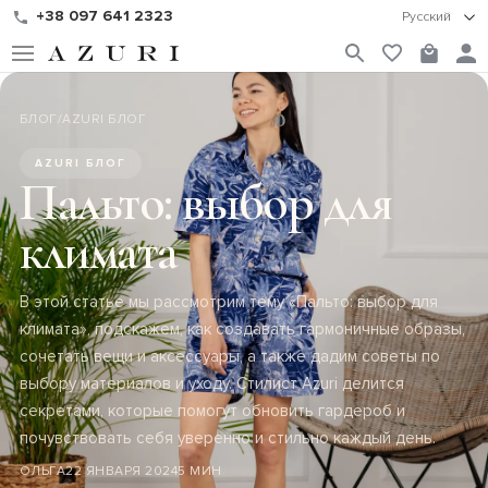
+38 097 641 2323
Русский
БЛОГ
/
AZURI БЛОГ
AZURI БЛОГ
Пальто: выбор для
климата
В этой статье мы рассмотрим тему «Пальто: выбор для
климата», подскажем, как создавать гармоничные образы,
сочетать вещи и аксессуары, а также дадим советы по
выбору материалов и уходу. Стилист Azuri делится
секретами, которые помогут обновить гардероб и
почувствовать себя уверенно и стильно каждый день.
ОЛЬГА
22 ЯНВАРЯ 2024
5 МИН