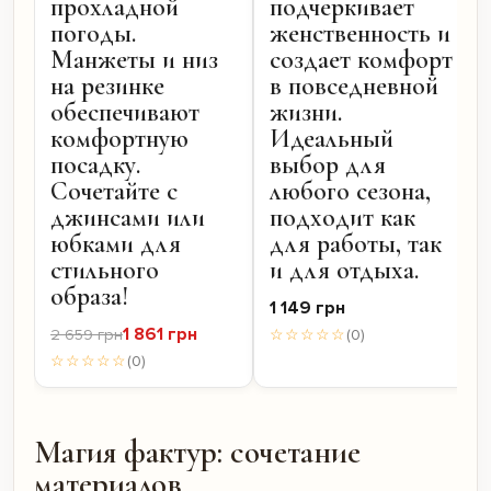
прохладной
подчеркивает
погоды.
женственность и
Манжеты и низ
создает комфорт
на резинке
в повседневной
обеспечивают
жизни.
комфортную
Идеальный
посадку.
выбор для
Сочетайте с
любого сезона,
джинсами или
подходит как
юбками для
для работы, так
стильного
и для отдыха.
образа!
1 149 грн
1 861 грн
2 659 грн
☆☆☆☆☆
(0)
☆☆☆☆☆
(0)
Магия фактур: сочетание
материалов