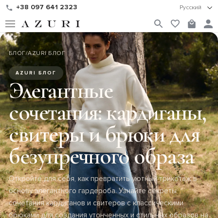
+38 097 641 2323
Русский
БЛОГ
/
AZURI БЛОГ
AZURI БЛОГ
Элегантные
сочетания: кардиганы,
свитеры и брюки для
безупречного образа
Откройте для себя, как превратить уютный трикотаж в
основу элегантного гардероба. Узнайте секреты
сочетания кардиганов и свитеров с классическими
брюками для создания утонченных и стильных образов на