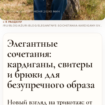
каждый день.
ОЛЕНА РЕДАКТОР
7 ИЮНЯ 2024
3 МИН
← К РАЗДЕЛУ
/RU/BLOG/AZURI-BLOG/ELEGANTNYE-SOCHETANIIA-KARDIGANY-SVITERY-I-BRIUKI-DLIA-BEZUPRECHNOGO-OBRAZA/
Элегантные
сочетания:
кардиганы, свитеры
и брюки для
безупречного образа
Новый взгляд на трикотаж: от