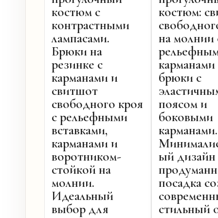
костюм с
костюм: с
контрастными
свободног
лампасами.
на молнии 
Брюки на
рельефны
резинке с
карманами
карманами и
брюки с
свитшот
эластичны
свободного кроя
поясом и
с рельефными
боковыми
вставками,
карманами.
карманами и
Минимали
воротником-
ый дизайн
стойкой на
продуманн
молнии.
посадка с
Идеальный
современн
выбор для
стильный 