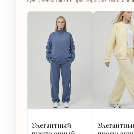
нуля. Именно так категория перестает быть разо
Элегантный
Элегантны
прогулочный
прогулочн