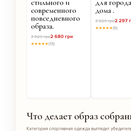
стильного и
для города
современного
дома .
повседневного
2 297 
3 829 грн
образа.
★★★★★
(5)
2 680 грн
3 829 грн
★★★★★
(13)
Что делает образ собра
Категория спортивная одежда выглядит убедитель