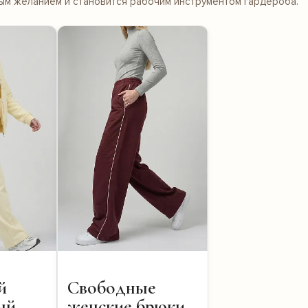
вым желанием и становится рабочим инструментом гардероба.
й
Свободные
ый
женские брюки