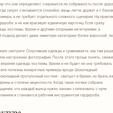
ому что они определяют, сохранится ли собранность после доро
гда силуэт считывается спокойно, вещь легче дружит и с базо
азмера, а не требует отдельного сложного сценария. На практи
дероба, а не как красивую единичную карточку. Если сразу
жда, костюмы, брюки и другими опорными категориями, а
й подход делает даже заметную категорию более взрослой, ти
ранее смотрите
Спортивная одежда
и сравниваете, как там реш
т или настроение фотографии. После этого проще понять, смож
верхняя одежда, костюмы, брюки и не будет ли она требовать
этапе полезны конкретные примеры вроде Шоколадный
околадный прогулочный костюм - свитшот и брюки, но брать и
 длины и степени акцентности. Когда такая логика собрана,
ущения, что каждый выход нужно заново стилизовать с нуля.
еланием и становится рабочим инструментом гардероба.
актура