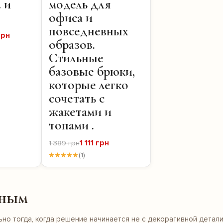
 и
модель для
офиса и
повседневных
грн
образов.
Стильные
базовые брюки,
которые легко
сочетать с
жакетами и
топами .
1 111 грн
1 389 грн
★★★★★
(1)
нным
но тогда, когда решение начинается не с декоративной детали