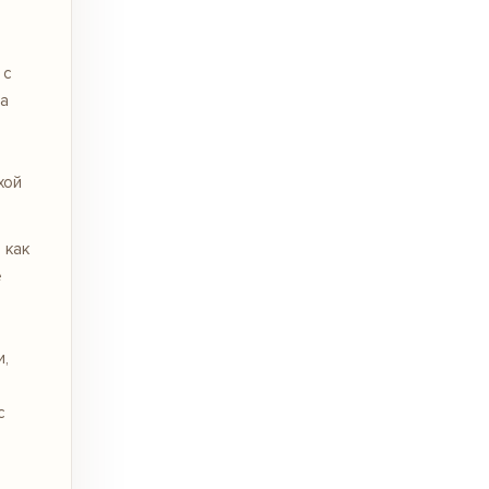
 с
На
хой
 как
е
и,
с