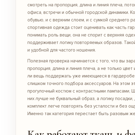
смотреть на пропорция, длина и линия плеча, пот
офиса, встречи и обычной городской динамики. Ко
обувью, и с верхним слоем, и с сумкой среднего р
спортивная одежда стоит оценивать как часть гар
понимать роль вещи, она не спорит с верхняя оде
поддерживает логику повторяемых образов. Тако
и удобной для частого ношения.
Полезная проверка начинается с того, что вы за
пропорция, длина и линия плеча, а не только цве
ли вещь поддержать уже имеющиеся в гардеробе 
слишком точного подбора аксессуаров. На этом 
прогулочный костюм с контрастными лампасами, Ш
них лучше не буквальный образ, а логику посадки,
комплект легче повторять без усталости и без ощ
Именно так категория перестает быть разовым ж
Как работают ткань и ф