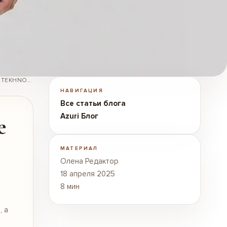
/RU/BLOG/AZURI-BLOG/ERA-SPORTIVNOGO-SHIKA-KAK-TEKHNOLOGICHNYE-TKANI-MENIAIUT-NASH-GARDEROB/
НАВИГАЦИЯ
Все статьи блога
Azuri Блог
е
МАТЕРИАЛ
Олена Редактор
18 апреля 2025
8 мин
, а