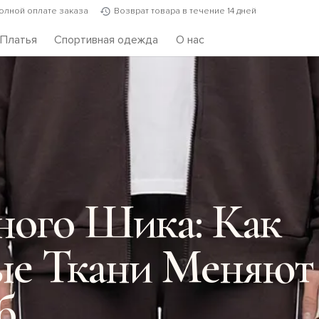
полной оплате заказа
Возврат товара в течение 14 дней
Платья
Спортивная одежда
О нас
ного Шика: Как
ые Ткани Меняют
б