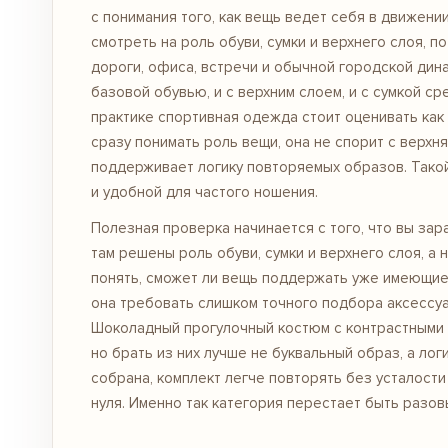
с понимания того, как вещь ведет себя в движени
смотреть на роль обуви, сумки и верхнего слоя, 
дороги, офиса, встречи и обычной городской дина
базовой обувью, и с верхним слоем, и с сумкой с
практике спортивная одежда стоит оценивать как 
сразу понимать роль вещи, она не спорит с верхн
поддерживает логику повторяемых образов. Тако
и удобной для частого ношения.
Полезная проверка начинается с того, что вы за
там решены роль обуви, сумки и верхнего слоя, а
понять, сможет ли вещь поддержать уже имеющиес
она требовать слишком точного подбора аксессу
Шоколадный прогулочный костюм с контрастными 
но брать из них лучше не буквальный образ, а логи
собрана, комплект легче повторять без усталости
нуля. Именно так категория перестает быть разо