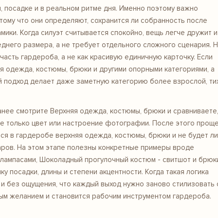
и, посадке и в реальном ритме дня. Именно поэтому важно
потому что они определяют, сохранится ли собранность после
мики. Когда силуэт считывается спокойно, вещь легче дружит и
реднего размера, а не требует отдельного сложного сценария. 
часть гардероба, а не как красивую единичную карточку. Если
яя одежда, костюмы, брюки и другими опорными категориями, а
й подход делает даже заметную категорию более взрослой, ти
ранее смотрите
Верхняя одежда, костюмы, брюки
и сравниваете,
 не только цвет или настроение фотографии. После этого прощ
я в гардеробе верхняя одежда, костюмы, брюки и не будет ли
аров. На этом этапе полезны конкретные примеры вроде
лампасами, Шоколадный прогулочный костюм - свитшот и брюк
ку посадки, длины и степени акцентности. Когда такая логика
 и без ощущения, что каждый выход нужно заново стилизовать 
вым желанием и становится рабочим инструментом гардероба.