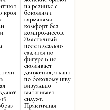
витшот
на резинке с
о кроя
боковыми
с
карманами —
ми
комфорт без
 и
компромиссов.
Эластичный
м
пояс идеально
садится по
фигуре и не
сковывает
стичн
движения, а кант
 и
по боковому шву
ая
визуально
оздают
вытягивает
ый
силуэт.
образ
Практичная