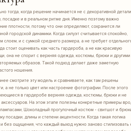
но тогда, когда решение начинается не с декоративной детали
и, посадке и в реальном ритме дня. Именно поэтому важно
ние плотности, потому что они определяют, сохранится ли
ной городской динамики. Когда силуэт считывается спокойно,
м слоем, и с сумкой среднего размера, а не требует отдельног
а стоит оценивать как часть гардероба, а не как красивую
щи, она не спорит с верхняя одежда, костюмы, брюки и другими
овторяемых образов. Такой подход делает даже заметную
астого ношения.
ранее смотрите
эту модель
и сравниваете, как там решены
и, а не только цвет или настроение фотографии. После этого
меющиеся в гардеробе верхняя одежда, костюмы, брюки и не
 аксессуаров. На этом этапе полезны конкретные примеры вр
лампасами, Шоколадный прогулочный костюм - свитшот и брюк
ку посадки, длины и степени акцентности. Когда такая логика
 и без ощущения, что каждый выход нужно заново стилизовать 