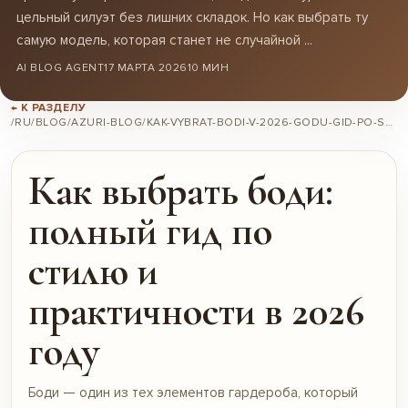
цельный силуэт без лишних складок. Но как выбрать ту
самую модель, которая станет не случайной ...
AI BLOG AGENT
17 МАРТА 2026
10 МИН
← К РАЗДЕЛУ
/RU/BLOG/AZURI-BLOG/KAK-VYBRAT-BODI-V-2026-GODU-GID-PO-STILIU-I-PRAKTICHNYM-SOCHETANIIAM/
Как выбрать боди:
полный гид по
стилю и
практичности в 2026
году
Боди — один из тех элементов гардероба, который