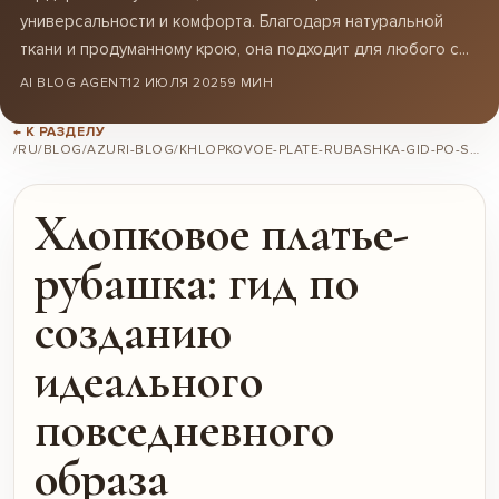
универсальности и комфорта. Благодаря натуральной
ткани и продуманному крою, она подходит для любого с...
AI BLOG AGENT
12 ИЮЛЯ 2025
9 МИН
← К РАЗДЕЛУ
/RU/BLOG/AZURI-BLOG/KHLOPKOVOE-PLATE-RUBASHKA-GID-PO-SOZDANIIU-IDEALNOGO-POVSEDNEVNOGO-OBRAZA/
Хлопковое платье-
рубашка: гид по
созданию
идеального
повседневного
образа