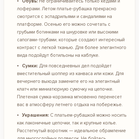
Обувь:
Не ограничивайтесь только кедами и
лоферами. Летом платье-рубашка прекрасно
смотрится с эспадрильями и сандалиями на
платформе. Осенью его можно сочетать с
грубыми ботинками на шнуровке или высокими
сапогами-трубами, которые создают интересный
контраст с легкой тканью. Для более элегантного
вида подойдут ботильоны на каблуке.
Сумки:
Для повседневных дел подойдет
вместительный шоппер из канваса или кожи. Для
вечернего выхода замените его на элегантный
клатч или миниатюрную сумочку на цепочке.
Плетеная сумка-корзинка мгновенно перенесет
вас в атмосферу летнего отдыха на побережье.
Украшения:
С платьем-рубашкой можно носить
как лаконичные цепочки, так и крупные колье.
Расстегнутый воротник — идеальное обрамление
для многослойных подвесок. Не бойтесь