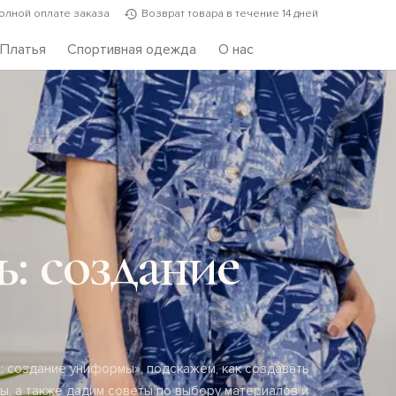
полной оплате заказа
Возврат товара в течение 14 дней
Платья
Спортивная одежда
О нас
: создание
ь: создание униформы», подскажем, как создавать
ы, а также дадим советы по выбору материалов и