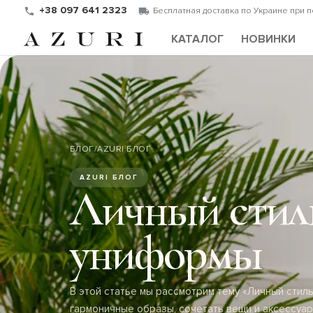
+38 097 641 2323
Бесплатная доставка по Украине при 
КАТАЛОГ
НОВИНКИ
БЛОГ
/
AZURI БЛОГ
AZURI БЛОГ
Личный стиль
униформы
В этой статье мы рассмотрим тему «Личный стил
гармоничные образы, сочетать вещи и аксессуар