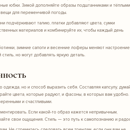
инные
юбки
. Зимой дополняйте образы подштанниками и тёплым
 вещи для переменчивой погоды.
ни подчёркивают талию, платки добавляют цвета, сумки
твенных материалов и комбинируйте их, чтобы каждый день
 ботинки, зимние сапоги и весенние лоферы меняют настроение
стиль, но могут добавлять яркую деталь.
нность
 одежда, но и способ выразить себя. Составляя капсулу, дума
райте цвета, которые радуют, и фасоны, в которых вам удобно.
веренными и счастливыми.
иментировать. Если какой‑то образ кажется непривычным,
айте свои ощущения. Стиль — это путь к самопознанию и радос
м. Не стремитесь следовать всем трендам, если они вам не