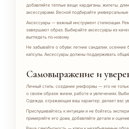
добавляйте тёплые вещи: кардиганы, жилеты, дл
аксессуарами. Весной подбирайте универсальные
Аксессуары — важный инструмент стилизации. Рем
завершают образ. Выбирайте аксессуары из качес
выглядеть по‑новому.
Не забывайте о обуви: летние
сандалии
, осенние
капсулы. Аксессуары должны поддерживать общий 
Самовыражение и увере
Личный стиль: создание униформы — это не только
о своём образе жизни, работе и увлечениях. Выби
Одежда, отражающая ваш характер, делает вас у
Прислушивайтесь к интуиции и не бойтесь экспер
примеряйте его дома, добавляйте детали и оценив
Ваша самобытность — ключ к незабываемым образа