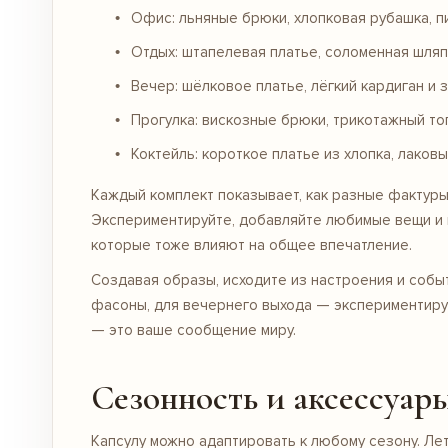
Офис: льняные
брюки
, хлопковая
рубашка
, 
Отдых: штапелевая
платье
, соломенная
шляп
Вечер: шёлковое
платье
, лёгкий
кардиган
и з
Прогулка: вискозные
брюки
, трикотажный
то
Коктейль: короткое
платье
из хлопка, лаков
Каждый комплект показывает, как разные фактуры
Экспериментируйте, добавляйте любимые вещи и п
которые тоже влияют на общее впечатление.
Создавая образы, исходите из настроения и соб
фасоны, для вечернего выхода — экспериментиру
— это ваше сообщение миру.
Сезонность и аксессуар
Капсулу можно адаптировать к любому сезону. Ле