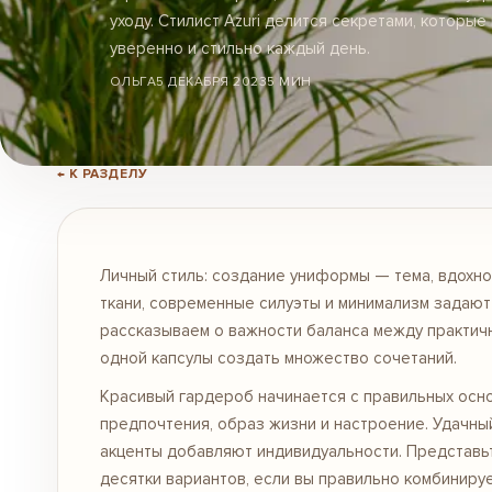
уходу. Стилист Azuri делится секретами, которы
уверенно и стильно каждый день.
ОЛЬГА
5 ДЕКАБРЯ 2023
5 МИН
← К РАЗДЕЛУ
Личный стиль: создание униформы — тема, вдохн
ткани, современные силуэты и минимализм задают
рассказываем о важности баланса между практично
одной капсулы создать множество сочетаний.
Красивый гардероб начинается с правильных осно
предпочтения, образ жизни и настроение. Удачн
акценты добавляют индивидуальности. Представь
десятки вариантов, если вы правильно комбиниру