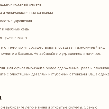
пиджак и кожаный ремень.
а
и минималистичные
сандалии
.
олотые украшения.
п
и удобные кеды.
ые
туфли
и клатч.
 и оттенки могут сосуществовать, создавая гармоничный вид.
омните о балансе. Не забывайте о украшениях и макияже,
ытия. Для офиса выбирайте более сдержанные цвета и лаконич
йте с блестящими деталями и глубокими оттенками. Ваша одеж
ы
том выбирайте лёгкие ткани и открытые силуэты. Осенью