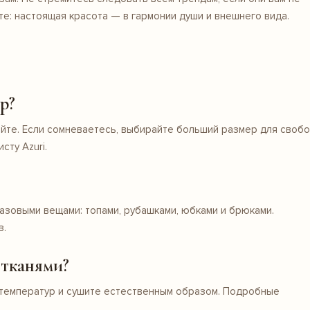
те: настоящая красота — в гармонии души и внешнего вида.
р?
айте. Если сомневаетесь, выбирайте больший размер для своб
сту Azuri.
азовыми вещами: топами, рубашками, юбками и брюками.
з.
 тканями?
х температур и сушите естественным образом. Подробные
.