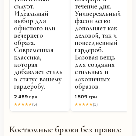
силуэт.
течение дня.
Идеальный
Универсальный
выбор для
фасон легко
офисного или
дополняет как
вечернего
деловой, так и
образа.
повседневный
Современная
гардероб.
классика,
Базовая вещь
которая
для создания
добавляет стиль
стильных и
и статус вашему
лаконичных
гардеробу.
образов.
2 489 грн
1 509 грн
★★★★★
(5)
★★★★★
(3)
Костюмные брюки без правил: