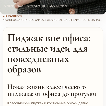
ОЛЕНА РЕДАКТОР
9 СЕНТЯБРЯ 2024
3 МИН
← К РАЗДЕЛУ
/RU/BLOG/AZURI-BLOG/PIDZHAK-VNE-OFISA-STILNYE-IDEI-DLIA-POVSEDNEVNYKH-OBRAZOV/
Пиджак вне офиса:
стильные идеи для
повседневных
образов
Новая жизнь классического
пиджака: от офиса до прогулки
Классический пиджак и костюмные брюки давно