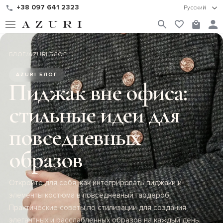
+38 097 641 2323
Русский
БЛОГ
/
AZURI БЛОГ
AZURI БЛОГ
Пиджак вне офиса:
стильные идеи для
повседневных
образов
Откройте для себя, как интегрировать пиджаки и
элементы костюма в повседневный гардероб.
Практические советы по стилизации для создания
элегантных и расслабленных образов на каждый день.