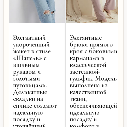
Элегантный
Элегантные
укороченный
брюки прямого
жакет в стиле
кроя с боковыми
«Шанель» с
карманами и
вшивным
классической
рукавом и
застежкой-
золотыми
гульфик. Модель
пуговицами.
выполнена из
Деликатные
качественной
складки на
ткани,
спинке создают
обеспечивающей
идеальную
идеальную
посадку и
посадку и
утончённый
комфорт в