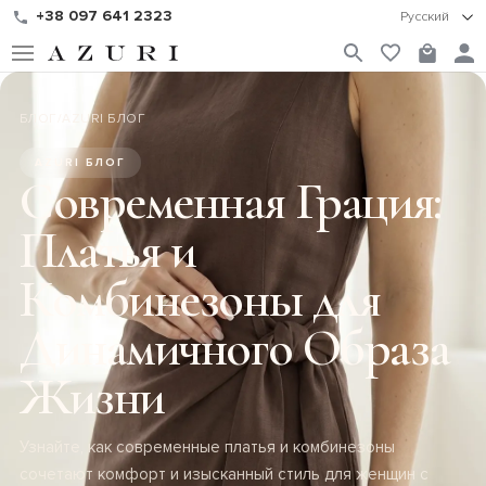
+38 097 641 2323
Русский
БЛОГ
/
AZURI БЛОГ
AZURI БЛОГ
Современная Грация:
Платья и
Комбинезоны для
Динамичного Образа
Жизни
Узнайте, как современные платья и комбинезоны
сочетают комфорт и изысканный стиль для женщин с