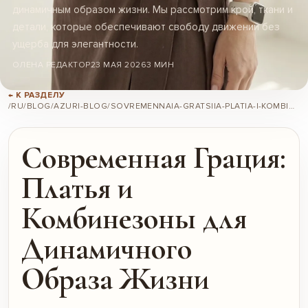
динамичным образом жизни. Мы рассмотрим крой, ткани и
детали, которые обеспечивают свободу движений без
ущерба для элегантности.
ОЛЕНА РЕДАКТОР
23 МАЯ 2026
3 МИН
← К РАЗДЕЛУ
/RU/BLOG/AZURI-BLOG/SOVREMENNAIA-GRATSIIA-PLATIA-I-KOMBINEZONY-DLIA-DINAMICHNOGO-OBRAZA-ZHIZNI/
Современная Грация:
Платья и
Комбинезоны для
Динамичного
Образа Жизни