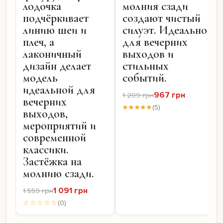
лодочка
молния сзади
подчёркивает
создают чистый
линию шеи и
силуэт. Идеально
плеч, а
для вечерних
лаконичный
выходов и
дизайн делает
стильных
модель
событий.
идеальной для
967 грн
1 209 грн
вечерних
★★★★★
(5)
выходов,
мероприятий и
современной
классики.
Застёжка на
молнию сзади.
1 091 грн
1 559 грн
☆☆☆☆☆
(0)