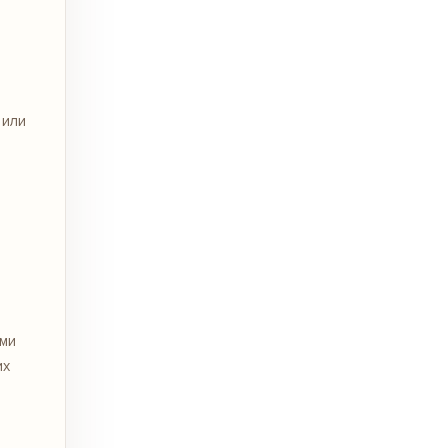
 или
ыми
их