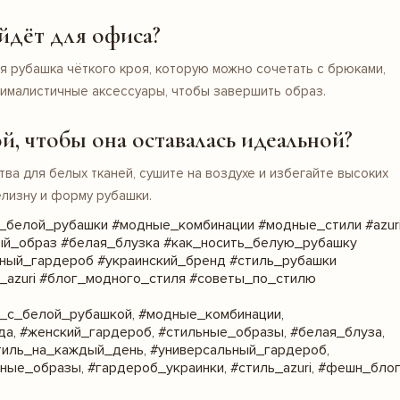
йдёт для офиса?
 рубашка чёткого кроя, которую можно сочетать с брюками,
ималистичные аксессуары, чтобы завершить образ.
й, чтобы она оставалась идеальной?
ва для белых тканей, сушите на воздухе и избегайте высоких
елизну и форму рубашки.
_белой_рубашки #модные_комбинации #модные_стили #azur
ый_образ #белая_блузка #как_носить_белую_рубашку
ный_гардероб #украинский_бренд #стиль_рубашки
_azuri #блог_модного_стиля #советы_по_стилю
ы_с_белой_рубашкой, #модные_комбинации,
ода, #женский_гардероб, #стильные_образы, #белая_блуза,
тиль_на_каждый_день, #универсальный_гардероб,
ные_образы, #гардероб_украинки, #стиль_azuri, #фешн_бло