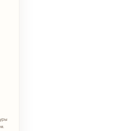
гуры
м.