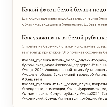
Какой фасон белой блузки подо
Для офиса идеально подойдёт классическая белая
юбками-карандашами и блейзерами. Добавьте мин
Как ухаживать за белой рубашко
Стирайте на бережной стирке, используйте средст
температур при глажке. Это поможет сохранить б
#белая_рубашка #стиль_белой_блузки #образы
#украинская_мода #женский_гардероб #стильн
#мода_2024 #повседневный_стиль #универсаль
#модные_образы #украинский_гардероб #стиль
# Хештеги
#белая_рубашка, #стиль_белой_блузы, #образ
#трендовые_стилизации, #azuri, #украинская_м
#с_чем_носить_белую_рубашку, #мода2024, #с
#украинский_бренд, #стилизация_рубашки, #мод