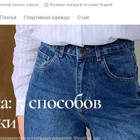
полной оплате заказа
Возврат товара в течение 14 дней
Платья
Спортивная одежда
О нас
а: 5 способов
ки
периментов и стильных решений. Узнайте, как