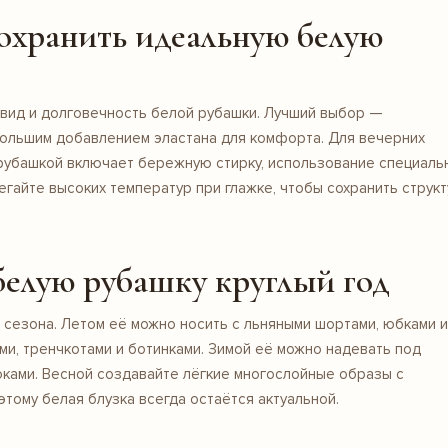
сохранить идеальную белую
 вид и долговечность белой рубашки. Лучший выбор —
ебольшим добавлением эластана для комфорта. Для вечерних
 рубашкой включает бережную стирку, использование специаль
бегайте высоких температур при глажке, чтобы сохранить структ
 белую рубашку круглый год
сезона. Летом её можно носить с льняными шортами, юбками и
ми, тренчкотами и ботинками. Зимой её можно надевать под
рюками. Весной создавайте лёгкие многослойные образы с
тому белая блузка всегда остаётся актуальной.