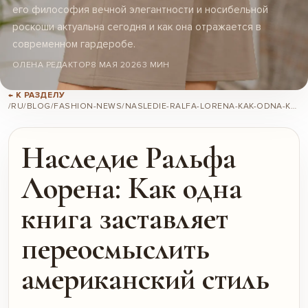
его философия вечной элегантности и носибельной
роскоши актуальна сегодня и как она отражается в
современном гардеробе.
ОЛЕНА РЕДАКТОР
8 МАЯ 2026
3 МИН
← К РАЗДЕЛУ
/RU/BLOG/FASHION-NEWS/NASLEDIE-RALFA-LORENA-KAK-ODNA-KNIGA-ZASTAVLIAET-PEREOSMYSLIT-AMERIKANSKII-STIL/
Наследие Ральфа
Лорена: Как одна
книга заставляет
переосмыслить
американский стиль