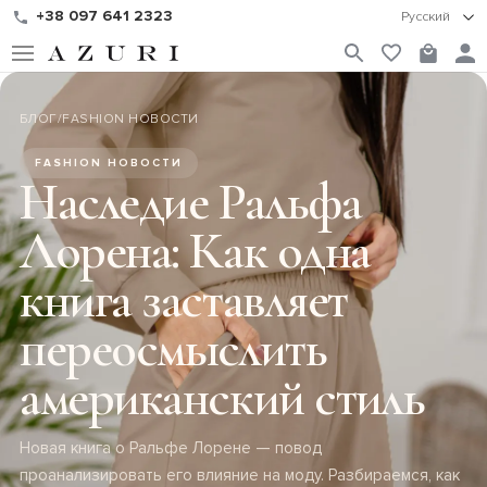
+38 097 641 2323
Русский
БЛОГ
/
FASHION НОВОСТИ
FASHION НОВОСТИ
Наследие Ральфа
Лорена: Как одна
книга заставляет
переосмыслить
американский стиль
Новая книга о Ральфе Лорене — повод
проанализировать его влияние на моду. Разбираемся, как