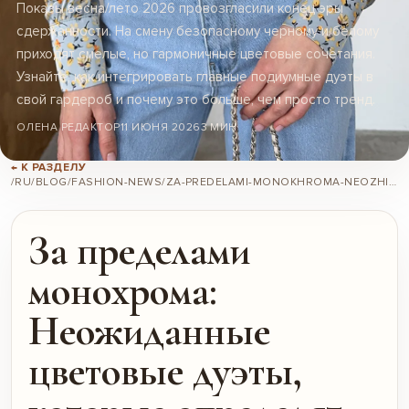
Показы весна/лето 2026 провозгласили конец эры
сдержанности. На смену безопасному черному и белому
приходят смелые, но гармоничные цветовые сочетания.
Узнайте, как интегрировать главные подиумные дуэты в
свой гардероб и почему это больше, чем просто тренд.
ОЛЕНА РЕДАКТОР
11 ИЮНЯ 2026
3 МИН
← К РАЗДЕЛУ
/RU/BLOG/FASHION-NEWS/ZA-PREDELAMI-MONOKHROMA-NEOZHIDANNYE-TSVETOVYE-DUETY-KOTORYE-OPREDELIAT-LETO-2026/
За пределами
монохрома:
Неожиданные
цветовые дуэты,