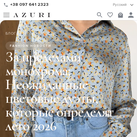
+38 097 641 2323
Русский
БЛОГ
/
FASHION НОВОСТИ
FASHION НОВОСТИ
За пределами
монохрома:
Неожиданные
цветовые дуэты,
которые определят
лето 2026