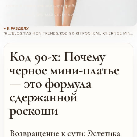
тренд в современном гардеробе.
ОЛЕНА РЕДАКТОР
12 МАЯ 2026
5 МИН
← К РАЗДЕЛУ
/RU/BLOG/FASHION-TRENDS/KOD-90-KH-POCHEMU-CHERNOE-MINI-PLATE-ETO-FORMULA-SDERZHANNOI-ROSKOSHI/
Код 90-х: Почему
черное мини-платье
— это формула
сдержанной
роскоши
Возвращение к сути: Эстетика