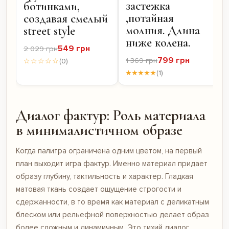
застежка
ботинками,
,потайная
создавая смелый
молния. Длина
street style
ниже колена.
549 грн
2 029 грн
799 грн
1 369 грн
☆☆☆☆☆
(0)
★★★★★
(1)
Диалог фактур: Роль материала
в минималистичном образе
Когда палитра ограничена одним цветом, на первый
план выходит игра фактур. Именно материал придает
образу глубину, тактильность и характер. Гладкая
матовая ткань создает ощущение строгости и
сдержанности, в то время как материал с деликатным
блеском или рельефной поверхностью делает образ
более сложным и динамичным. Это тихий диалог