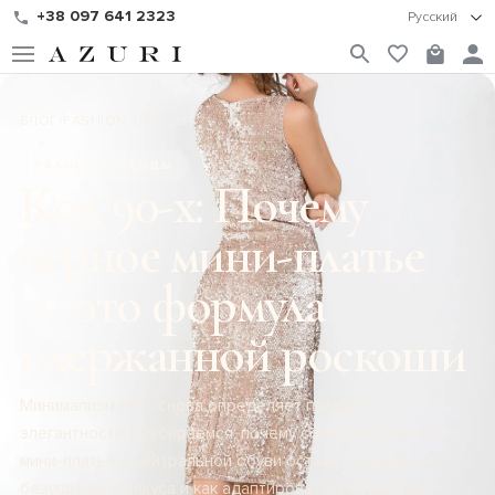
+38 097 641 2323
Русский
БЛОГ
/
FASHION ТРЕНДЫ
FASHION ТРЕНДЫ
Код 90-х: Почему
черное мини-платье
— это формула
сдержанной роскоши
Минимализм 90-х снова определяет правила
элегантности. Разбираемся, почему сочетание черного
мини-платья и нейтральной обуви остается эталоном
безупречного вкуса и как адаптировать этот вечный