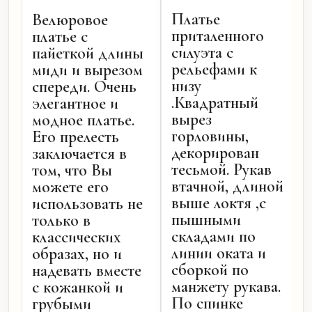
Платье
Велюровое
приталенного
платье с
силуэта с
пайеткой длины
рельефами к
миди и вырезом
низу
спереди. Очень
.Квадратный
элегантное и
вырез
модное платье.
горловины,
Его прелесть
декорирован
заключается в
тесьмой. Рукав
том, что Вы
втачной, длиной
можете его
выше локтя ,с
использовать не
пышными
только в
складами по
классических
линии оката и
образах, но и
сборкой по
надевать вместе
манжету рукава.
с кожанкой и
По спинке
грубыми