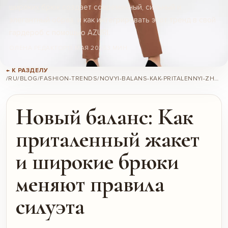
широких брюк создает современный, сильный и
элегантный образ, и как интегрировать этот тренд в свой
гардероб с помощью AZURI.
ОЛЕНА РЕДАКТОР
13 МАЯ 2026
3 МИН
← К РАЗДЕЛУ
/RU/BLOG/FASHION-TRENDS/NOVYI-BALANS-KAK-PRITALENNYI-ZHAKET-I-SHIROKIE-BRIUKI-MENIAIUT-PRAVILA-SILUETA/
Новый баланс: Как
приталенный жакет
и широкие брюки
меняют правила
силуэта