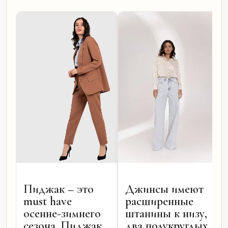
Пиджак – это
Джинсы имеют
must have
расширенные
осенне-зимнего
штанины к низу,
сезона. Пиджак
два полукруглых