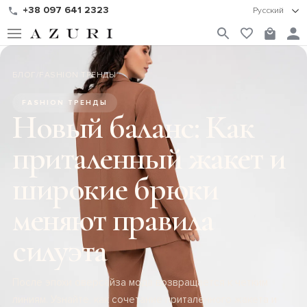
+38 097 641 2323
Русский
БЛОГ
/
FASHION ТРЕНДЫ
FASHION ТРЕНДЫ
Новый баланс: Как
приталенный жакет и
широкие брюки
меняют правила
силуэта
После эпохи оверсайза мода возвращается к четким
линиям. Узнайте, как сочетание приталенного жакета и