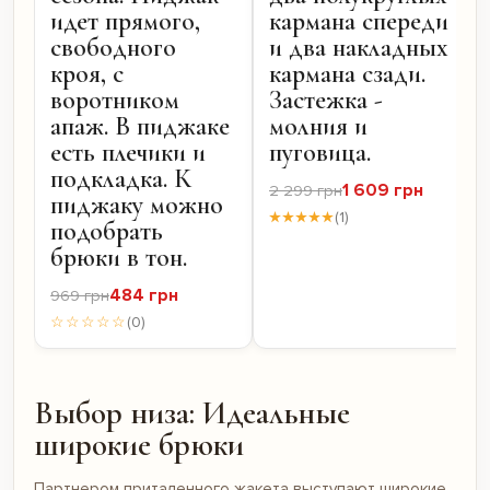
идет прямого,
кармана спереди
свободного
и два накладных
кроя, с
кармана сзади.
воротником
Застежка -
апаж. В пиджаке
молния и
есть плечики и
пуговица.
подкладка. К
1 609 грн
2 299 грн
пиджаку можно
★★★★★
(1)
подобрать
брюки в тон.
484 грн
969 грн
☆☆☆☆☆
(0)
Выбор низа: Идеальные
широкие брюки
Партнером приталенного жакета выступают широкие