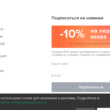
Подписаться на новинки
ка
-10%
на пе
заказ
ов
ной
за подписку на нашу рассыл
Скидка 10% может добавляться только
стоимость товара. Скидки не суммирую
юция
ми
Подписаться
Подписываясь на рассылку, Вы соглаш
 используем cookie для аналитики и рекламы. Подробнее в
Политикой конфиденциальности
нашей
литике конфиденциальности
.
Вы можете отписаться от рассылки в л
если сочтете, что Вам она больше не 