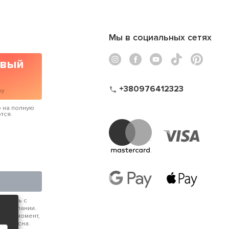
Мы в социальных сетях
рвый
+380976412323
ку
 на полную
тся.
аетесь с
 компании.
юбой момент,
интересна.