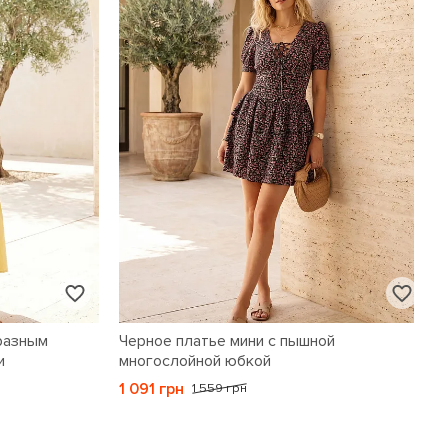
разным
Черное платье мини с пышной
и
многослойной юбкой
1 091 грн
1 559 грн