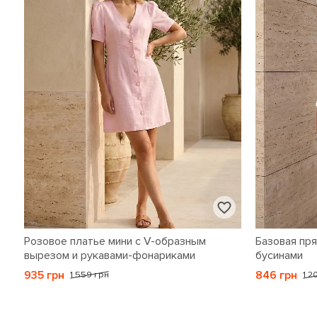
Розовое платье мини с V-образным
Базовая пря
вырезом и рукавами-фонариками
бусинами
935 грн
846 грн
1 559 грн
1 2