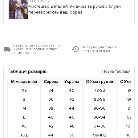
03.08.2026
Мистецтво деталей: як виріз та рукави блузи
перетворюють ваш образ
Безкоштовна доставка по
Повернення товару
Україні при повній оплаті
протягом 14 днів
замовлення
Таблиця розмірів
Повна таблиця
Міжнародний
Європа
Україна
Об'єм грудей
Об'єм ст
XS
34
40
78-82
86-9
S
36
42
82-86
90-9
M
38
44
86-90
94-9
L
40
46
90-94
98-10
XL
42
48
94-98
102-1
XXL
44
50
98-102
106-1