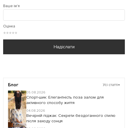
Ваше ім'я
Оцінка
★
★
★
★
★
Надіслати
Блог
Усі статті
→
05.08.2026
Спорт-шик: Елегантність поза залом для
активного способу життя
04.08.2026
Вечірній піджак: Секрети бездоганного стилю
після заходу сонця