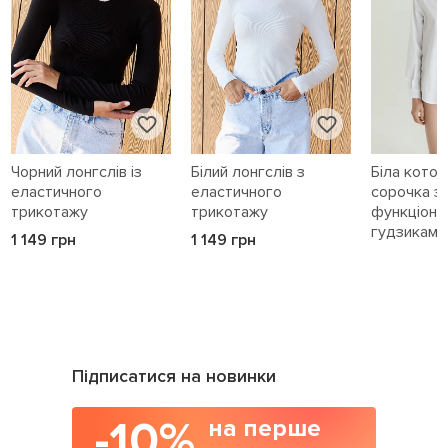
Чорний лонгслів із
Білий лонгслів з
Біла кото
еластичного
еластичного
сорочка з
трикотажу
трикотажу
функціона
гудзиками 
1 149 грн
1 149 грн
1 589 грн
Підписатися на новинки
-10%
на перше