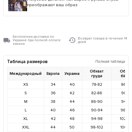
преображают ваш образ
Бесплатная доставка по
Возврат товара в течение 14
Украине при полной оплате
дней
заказа
Таблица размеров
Полная таблица
Обхват
Обхва
Международный
Европа
Украина
груди
бёде
XS
34
40
78-82
86-9
S
36
42
82-86
90-9
M
38
44
86-90
94-9
L
40
46
90-94
98-10
XL
42
48
94-98
102-1
XXL
44
50
98-102
106-11