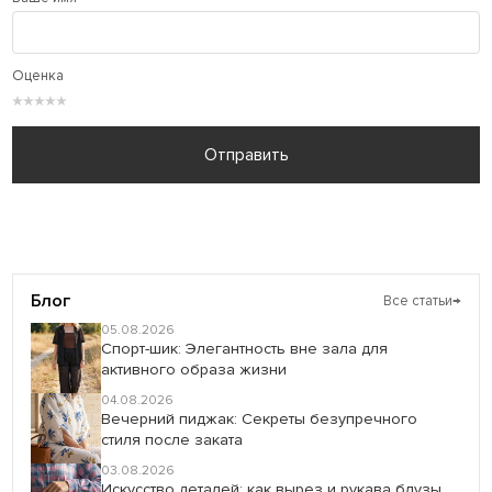
Оценка
★
★
★
★
★
Отправить
Блог
Все статьи
→
05.08.2026
Спорт-шик: Элегантность вне зала для
активного образа жизни
04.08.2026
Вечерний пиджак: Секреты безупречного
стиля после заката
03.08.2026
Искусство деталей: как вырез и рукава блузы