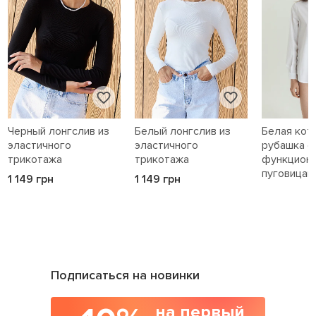
Черный лонгслив из
Белый лонгслив из
Белая кот
эластичного
эластичного
рубашка с
трикотажа
трикотажа
функцион
пуговицам
1 149 грн
1 149 грн
1 589 грн
Подписаться на новинки
на первый