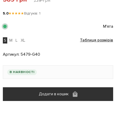
779 грн
5.0
★★★★★
Відгуків: 1
М'ята
S
M
L
XL
Таблиця розмірів
Артикул:
5479-G40
В НАЯВНОСТІ
Додати в кошик