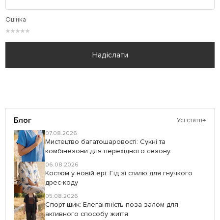
Оцінка
★
★
★
★
★
Надіслати
Блог
Усі статті
→
07.08.2026
Мистецтво багатошаровості: Сукні та
комбінезони для перехідного сезону
06.08.2026
Костюм у новій ері: Гід зі стилю для гнучкого
дрес-коду
05.08.2026
Спорт-шик: Елегантність поза залом для
активного способу життя