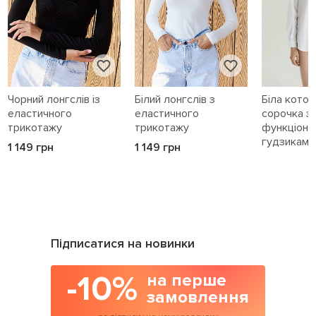
Чорний лонгслів із
Білий лонгслів з
Біла кото
еластичного
еластичного
сорочка з
трикотажу
трикотажу
функціона
гудзиками 
1 149 грн
1 149 грн
1 589 грн
Підписатися на новинки
-10%
на перше
замовлення