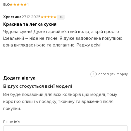
5.0
★★★★★
1
Христина
27.12.2025
★★★★★
UK
Красива та легка сукня
Чудова сукня! Дуже гарний м'ятний колір, а крій просто
ідеальний – ніде не тисне. Я дуже задоволена покупкою,
вона виглядає ніжно та елегантно. Раджу всім!
✓
Розгорнути форму
Додати відгук
Відгук стосується всієї моделі
Він буде показаний для всіх кольорів цієї моделі, тому
коротко опишіть посадку, тканину та враження після
покупки.
Ваше ім'я