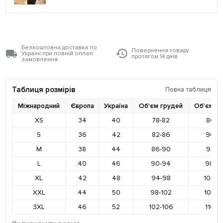
Безкоштовна доставка по
Повернення товару
Україні при повній оплаті
протягом 14 днів
замовлення
Таблиця розмірів
Повна таблиця
Міжнародний
Європа
Україна
Об'єм грудей
Об'єм ст
XS
34
40
78-82
86-9
S
36
42
82-86
90-9
M
38
44
86-90
94-9
L
40
46
90-94
98-10
XL
42
48
94-98
102-1
XXL
44
50
98-102
106-1
3XL
46
52
102-106
110-1