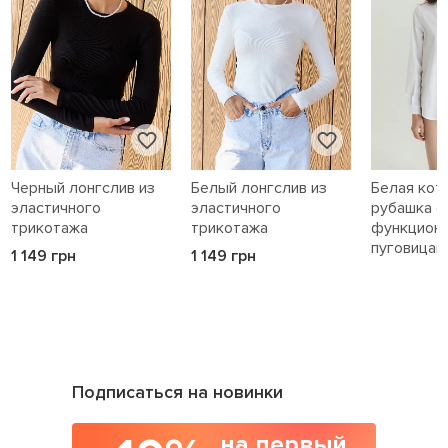
Черный лонгслив из
Белый лонгслив из
Белая кот
эластичного
эластичного
рубашка с
трикотажа
трикотажа
функцион
пуговицам
1 149 грн
1 149 грн
1 589 грн
Подписаться на новинки
на первый