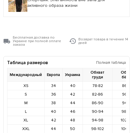
активного образа жизни
Бесплатная доставка по
Возврат товара в течение 14
Украине при полной оплате
дней
заказа
Таблица размеров
Полная таблица
Обхват
Обхва
Международный
Европа
Украина
груди
бёде
XS
34
40
78-82
86-9
S
36
42
82-86
90-9
M
38
44
86-90
94-9
L
40
46
90-94
98-10
XL
42
48
94-98
102-1
XXL
44
50
98-102
106-11