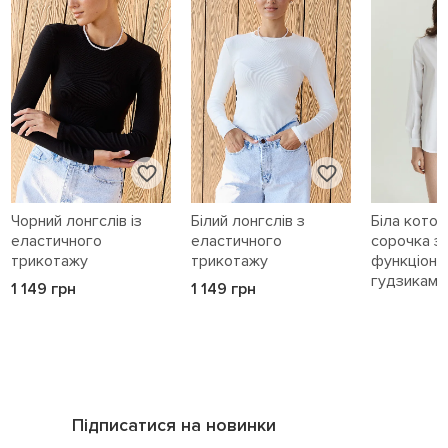
Чорний лонгслів із
Білий лонгслів з
Біла кото
еластичного
еластичного
сорочка з
трикотажу
трикотажу
функціона
гудзиками 
1 149 грн
1 149 грн
1 589 грн
Підписатися на новинки