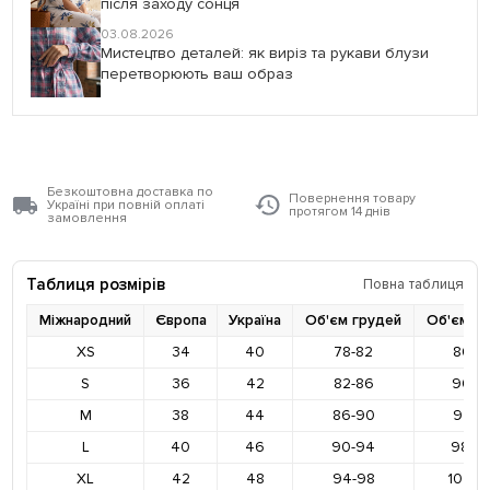
після заходу сонця
03.08.2026
Мистецтво деталей: як виріз та рукави блузи
перетворюють ваш образ
Безкоштовна доставка по
Повернення товару
Україні при повній оплаті
протягом 14 днів
замовлення
Таблиця розмірів
Повна таблиця
Міжнародний
Європа
Україна
Об'єм грудей
Об'єм ст
XS
34
40
78-82
86-9
S
36
42
82-86
90-9
M
38
44
86-90
94-9
L
40
46
90-94
98-10
XL
42
48
94-98
102-1