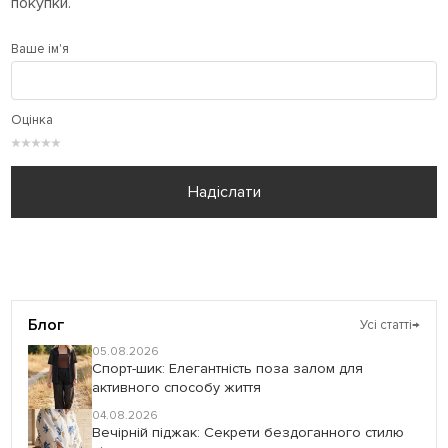
покупки.
Ваше ім'я
Оцінка
★
★
★
★
★
Надіслати
Блог
Усі статті
→
05.08.2026
Спорт-шик: Елегантність поза залом для
активного способу життя
04.08.2026
Вечірній піджак: Секрети бездоганного стилю