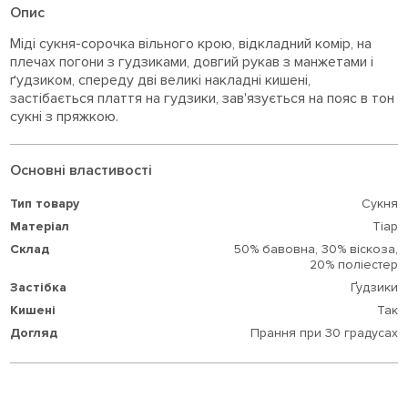
Опис
Міді сукня-сорочка вільного крою, відкладний комір, на
плечах погони з гудзиками, довгий рукав з манжетами і
ґудзиком, спереду дві великі накладні кишені,
застібається плаття на гудзики, зав'язується на пояс в тон
сукні з пряжкою.
Основні властивості
Тип товару
Сукня
Матеріал
Тіар
Склад
50% бавовна,
30% віскоза,
20% поліестер
Застібка
Ґудзики
Кишені
Так
Догляд
Прання при 30 градусах