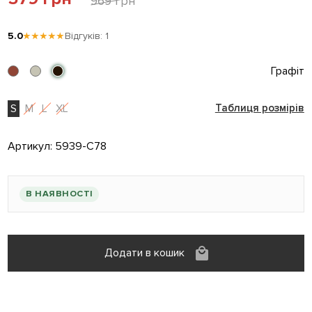
969 грн
5.0
★★★★★
Відгуків: 1
Графіт
S
M
L
XL
Таблиця розмірів
Артикул:
5939-C78
В НАЯВНОСТІ
Додати в кошик