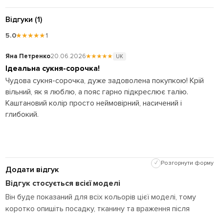
Відгуки (1)
5.0
★★★★★
1
Яна Петренко
20.06.2026
★★★★★
UK
Ідеальна сукня-сорочка!
Чудова сукня-сорочка, дуже задоволена покупкою! Крій
вільний, як я люблю, а пояс гарно підкреслює талію.
Каштановий колір просто неймовірний, насичений і
глибокий.
✓
Розгорнути форму
Додати відгук
Відгук стосується всієї моделі
Він буде показаний для всіх кольорів цієї моделі, тому
коротко опишіть посадку, тканину та враження після