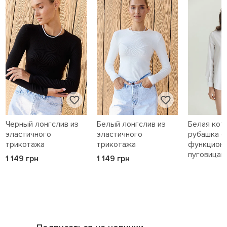
Черный лонгслив из
Белый лонгслив из
Белая кот
эластичного
эластичного
рубашка с
трикотажа
трикотажа
функцион
пуговицам
1 149 грн
1 149 грн
1 589 грн