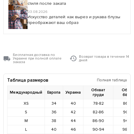
стиля после заката
03.08.2026
Искусство деталей: как вырез и рукава блузы
преображают ваш образ
Бесплатная доставка по
Возврат товара в течение 14
Украине при полной оплате
дней
заказа
Таблица размеров
Полная таблица
Обхват
Обхва
Международный
Европа
Украина
груди
бёде
XS
34
40
78-82
86-9
S
36
42
82-86
90-9
M
38
44
86-90
94-9
L
40
46
90-94
98-10