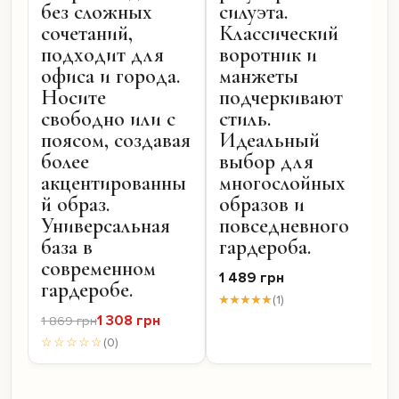
без сложных
силуэта.
сочетаний,
Классический
подходит для
воротник и
офиса и города.
манжеты
Носите
подчеркивают
свободно или с
стиль.
поясом, создавая
Идеальный
более
выбор для
акцентированны
многослойных
й образ.
образов и
Универсальная
повседневного
база в
гардероба.
современном
1 489 грн
гардеробе.
★★★★★
(1)
1 308 грн
1 869 грн
☆☆☆☆☆
(0)