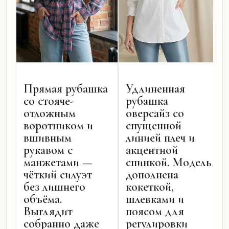
Прямая рубашка
Удлиненная
со стояче-
рубашка
отложным
оверсайз со
воротником и
спущенной
вшивным
линией плеч и
рукавом с
акцентной
манжетами —
спинкой. Модель
чёткий силуэт
дополнена
без лишнего
кокеткой,
объёма.
шлевками и
Выглядит
поясом для
собранно даже
регулировки