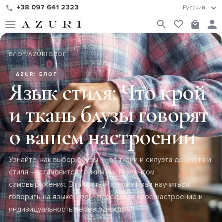
+38 097 641 2323
Русский
БЛОГ
/
AZURI БЛОГ
AZURI БЛОГ
Язык стиля: Что крой
и ткань блузы говорят
о вашем настроении
Узнайте, как выбор блузы — от ткани и силуэта до цвета и
стиля — становится тонким инструментом
самовыражения. Эта статья поможет вам научиться
говорить на языке моды, передавая свое настроение и
индивидуальность через одежду.