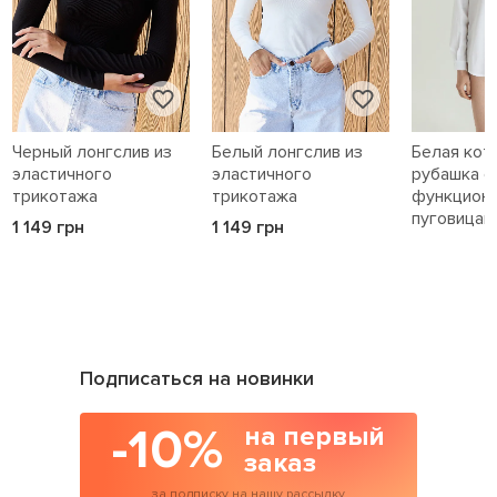
Черный лонгслив из
Белый лонгслив из
Белая кот
эластичного
эластичного
рубашка с
трикотажа
трикотажа
функцион
пуговицам
1 149 грн
1 149 грн
1 589 грн
Подписаться на новинки
-10%
на первый
заказ
за подписку на нашу рассылку