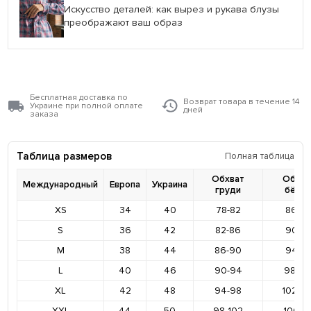
Искусство деталей: как вырез и рукава блузы
преображают ваш образ
Бесплатная доставка по
Возврат товара в течение 14
Украине при полной оплате
дней
заказа
Таблица размеров
Полная таблица
Обхват
Обхва
Международный
Европа
Украина
груди
бёде
XS
34
40
78-82
86-9
S
36
42
82-86
90-9
M
38
44
86-90
94-9
L
40
46
90-94
98-10
XL
42
48
94-98
102-1
XXL
44
50
98-102
106-11