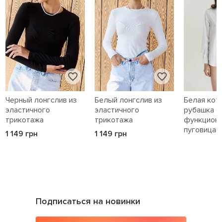
Черный лонгслив из
Белый лонгслив из
Белая кот
эластичного
эластичного
рубашка с
трикотажа
трикотажа
функцион
пуговицам
1 149 грн
1 149 грн
1 589 грн
Подписаться на новинки