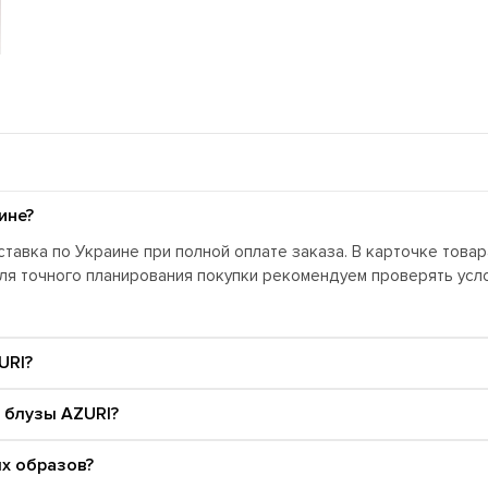
ине?
тавка по Украине при полной оплате заказа. В карточке това
Для точного планирования покупки рекомендуем проверять ус
URI?
 блузы AZURI?
ых образов?