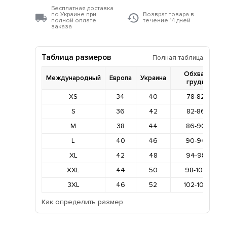
Бесплатная доставка
по Украине при
Возврат товара в
полной оплате
течение 14 дней
заказа
Таблица размеров
Полная таблица
Обхват
Международный
Европа
Украина
груди
XS
34
40
78-82
S
36
42
82-86
M
38
44
86-90
L
40
46
90-94
XL
42
48
94-98
XXL
44
50
98-102
3XL
46
52
102-106
Как определить размер