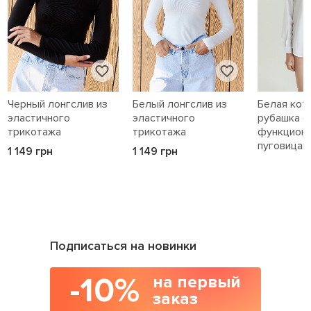
Черный лонгслив из
Белый лонгслив из
Белая кот
эластичного
эластичного
рубашка с
трикотажа
трикотажа
функцион
пуговицам
1 149 грн
1 149 грн
1 589 грн
Подписаться на новинки
-10%
на первый
заказ