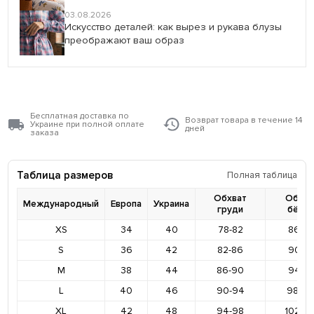
03.08.2026
Искусство деталей: как вырез и рукава блузы
преображают ваш образ
Бесплатная доставка по
Возврат товара в течение 14
Украине при полной оплате
дней
заказа
Таблица размеров
Полная таблица
Обхват
Обхва
Международный
Европа
Украина
груди
бёде
XS
34
40
78-82
86-9
S
36
42
82-86
90-9
M
38
44
86-90
94-9
L
40
46
90-94
98-10
XL
42
48
94-98
102-1