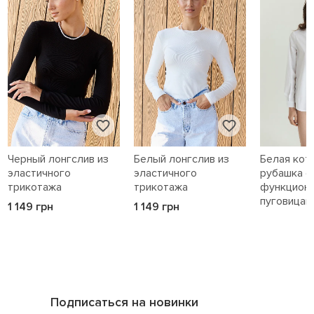
Черный лонгслив из
Белый лонгслив из
Белая кот
эластичного
эластичного
рубашка с
трикотажа
трикотажа
функцион
пуговицам
1 149 грн
1 149 грн
1 589 грн
Подписаться на новинки