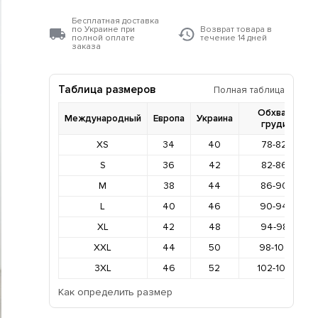
Бесплатная доставка
по Украине при
Возврат товара в
полной оплате
течение 14 дней
заказа
Таблица размеров
Полная таблица
Обхват
Международный
Европа
Украина
груди
XS
34
40
78-82
S
36
42
82-86
M
38
44
86-90
L
40
46
90-94
XL
42
48
94-98
XXL
44
50
98-102
3XL
46
52
102-106
Как определить размер