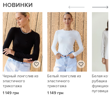
НОВИНКИ
Черный лонгслив из
Белый лонгслив из
Белая кот
эластичного
эластичного
рубашка с
трикотажа
трикотажа
функцион
пуговицам
1 149 грн
1 149 грн
1 589 грн