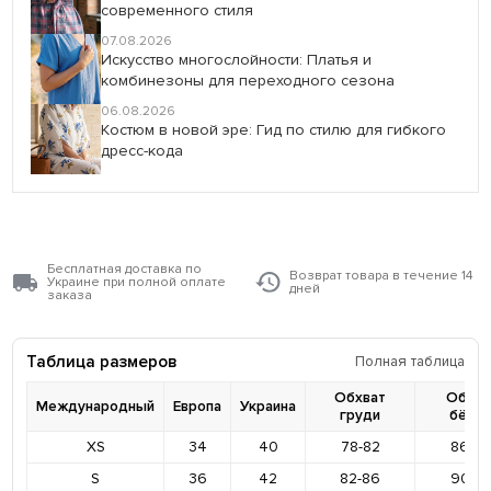
современного стиля
07.08.2026
Искусство многослойности: Платья и
комбинезоны для переходного сезона
06.08.2026
Костюм в новой эре: Гид по стилю для гибкого
дресс-кода
Бесплатная доставка по
Возврат товара в течение 14
Украине при полной оплате
дней
заказа
Таблица размеров
Полная таблица
Обхват
Обхва
Международный
Европа
Украина
груди
бёде
XS
34
40
78-82
86-9
S
36
42
82-86
90-9