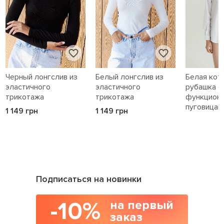
Черный лонгслив из
Белый лонгслив из
Белая кот
эластичного
эластичного
рубашка с
трикотажа
трикотажа
функцион
пуговицам
1 149 грн
1 149 грн
1 589 грн
Подписаться на новинки
-10%
на первый
заказ