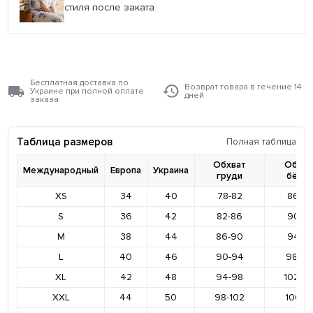
стиля после заката
Бесплатная доставка по
Возврат товара в течение 14
Украине при полной оплате
дней
заказа
Таблица размеров
Полная таблица
Обхват
Обхва
Международный
Европа
Украина
груди
бёде
XS
34
40
78-82
86-9
S
36
42
82-86
90-9
M
38
44
86-90
94-9
L
40
46
90-94
98-10
XL
42
48
94-98
102-1
XXL
44
50
98-102
106-11