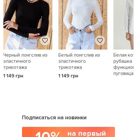
Черный лонгслив из
Белый лонгслив из
Белая кот
эластичного
эластичного
рубашка с
трикотажа
трикотажа
функцион
пуговицам
1 149 грн
1 149 грн
1 589 грн
Подписаться на новинки
на первый